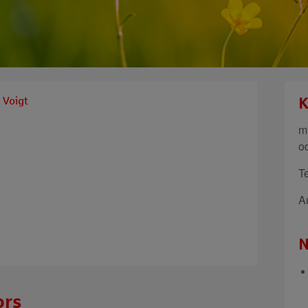
 Voigt
K
m
o
T
A
N
ors