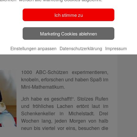
Lebenswelt von Jugendlichen. Dabei
gang mit den vielfältigen Medien groß:
Mehr
Ich stimme zu
Marketing Cookies ablehnen
e Odenwaldkreis bietet
Einstellungen anpassen
Datenschutzerklärung
Impressum
ssen
1000 ABC-Schützen experimentieren,
knobeln, erforschen und haben Spaß im
Mini-Mathematikum.
„Ich habe es geschafft!“. Stolzes Rufen
und fröhliches Lachen ertönt laut im
Schenkenkeller in Michelstadt. Drei
Wochen lang, jeden Morgen von halb
neun bis viertel vor eins, besuchen die