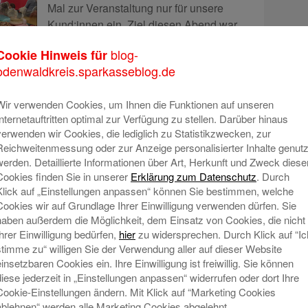
Mal zur Veranstaltung nur für unsere
Kund:innen ein. Ziel diesen Abend war,
Frauen dazu zu bewegen, über ihre
blog-
Cookie Hinweis für
Finanzen zu sprechen – und das ist uns
odenwaldkreis.sparkasseblog.de
in offener und vertrauter Atmosphäre
perfekt gelungen.
Mehr lesen
Wir verwenden Cookies, um Ihnen die Funktionen auf unseren
Internetauftritten optimal zur Verfügung zu stellen. Darüber hinaus
verwenden wir Cookies, die lediglich zu Statistikzwecken, zur
ojekt „News Caching“ – Zwischen
Reichweitenmessung oder zur Anzeige personalisierter Inhalte genutz
werden. Detaillierte Informationen über Art, Herkunft und Zweck diese
erblasen
Cookies finden Sie in unserer
Erklärung zum Datenschutz
. Durch
Klick auf „Einstellungen anpassen“ können Sie bestimmen, welche
Cookies wir auf Grundlage Ihrer Einwilligung verwenden dürfen. Sie
Auftakt in der Georg-Ackermann-Schule
haben außerdem die Möglichkeit, dem Einsatz von Cookies, die nicht
in Rai-Breitenbach Digitale Medien sind
Ihrer Einwilligung bedürfen,
hier
zu widersprechen. Durch Klick auf “Ic
grundlegender Bestandteil unserer
stimme zu“ willigen Sie der Verwendung aller auf dieser Website
einsetzbaren Cookies ein. Ihre Einwilligung ist freiwillig. Sie können
dynamischen und demokratischen
diese jederzeit in „Einstellungen anpassen“ widerrufen oder dort Ihre
Öffentlichkeit. Sie sind damit auch in
Cookie-Einstellungen ändern. Mit Klick auf “Marketing Cookies
allen Nutzungsweisen prägend für die
ablehnen“ werden alle Marketing Cookies abgelehnt.