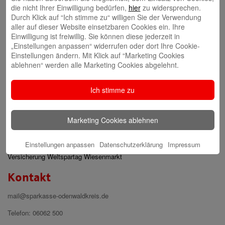
Schlagwörter
die nicht Ihrer Einwilligung bedürfen,
hier
zu widersprechen.
Durch Klick auf “Ich stimme zu“ willigen Sie der Verwendung
Ausbildung
Aktion
Azubi
aller auf dieser Website einsetzbaren Cookies ein. Ihre
Award
Bad
Agrarforum
Einwilligung ist freiwillig. Sie können diese jederzeit in
König
Deka
Existenzgründung
Familie
Förderpreis Holz-
Energieeffizienz
„Einstellungen anpassen“ widerrufen oder dort Ihre Cookie-
Förderung
Gewinnspiel
Geschäftsstelle
Elfenbein
girogo
Einstellungen ändern. Mit Klick auf “Marketing Cookies
Karriere
Girokonto
ImmobilienCenter
Horx
IVO
Kino Open-
ablehnen“ werden alle Marketing Cookies abgelehnt.
Mobile-Banking
Air
Kontowecker
MasterCard
Odenwaldkreis
Planspiel Börse
Online-Banking
Ich stimme zu
Presse
Schüler
Schulen
pushTAN
Reichelsheim
s-presso
Sparkasse
Sparkasse erleben
Marketing Cookies ablehnen
Spende
Tickets
Stiftung
Sparkassen-Stiftung
Veranstaltung
Unterstützung
Einstellungen anpassen
Datenschutzerklärung
Impressum
Trendforscher
Versicherung
Weltspartag
Wiesenmarkt
Kontakt
mail@sparkasse-odenwaldkreis.de
Telefon: 06062 500