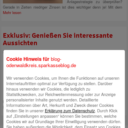
Anlagestrategie zu überprüfen?
Gerade in Zeiten niedriger Zinsen ist dies wichtiger denn je! Mit dem
Mehr lesen
Exklusiv: Genießen Sie interessante
Aussichten
20. Juli 2015
blog-
Cookie Hinweis für
Fragen zum Odenwald Express-
odenwaldkreis.sparkasseblog.de
Zertifikat Relax der DekaBank
beantwortet Ihnen gerne Ihr
Berater.
Wir verwenden Cookies, um Ihnen die Funktionen auf unseren
Internetauftritten optimal zur Verfügung zu stellen. Darüber
Besuchen Sie uns einfach oder
hinaus verwenden wir Cookies, die lediglich zu
vereinbaren Sie direkt einen
Statistikzwecken, zur Reichweitenmessung oder zur Anzeige
Termin mit Ihrem persönlichen
personalisierter Inhalte genutzt werden. Detaillierte
Berater. Unsere Sparkassenberater informieren Sie gerne und erläutern
Informationen über Art, Herkunft und Zweck dieser Cookies
Ihnen Ihre konkreten Möglichkeiten.
Mehr lesen
finden Sie in unserer
Erklärung zum Datenschutz
. Durch Klick
auf „Einstellungen anpassen“ können Sie bestimmen, welche
Cookies wir auf Grundlage Ihrer Einwilligung verwenden dürfen.
Sie haben außerdem die Möglichkeit, dem Einsatz von Cookies,