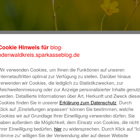
der_Gruendung_2
blog-
Cookie Hinweis für
K
odenwaldkreis.sparkasseblog.de
m
o
Wir verwenden Cookies, um Ihnen die Funktionen auf unseren
Internetauftritten optimal zur Verfügung zu stellen. Darüber hinaus
T
verwenden wir Cookies, die lediglich zu Statistikzwecken, zur
Reichweitenmessung oder zur Anzeige personalisierter Inhalte genutz
A
werden. Detaillierte Informationen über Art, Herkunft und Zweck diese
Cookies finden Sie in unserer
Erklärung zum Datenschutz
. Durch
Klick auf „Einstellungen anpassen“ können Sie bestimmen, welche
N
Cookies wir auf Grundlage Ihrer Einwilligung verwenden dürfen. Sie
haben außerdem die Möglichkeit, dem Einsatz von Cookies, die nicht
Ihrer Einwilligung bedürfen,
hier
zu widersprechen. Durch Klick auf “Ic
stimme zu“ willigen Sie der Verwendung aller auf dieser Website