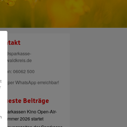
ontakt
ail@sparkasse-
denwaldkreis.de
elefon: 06062 500
t
uch per WhatsApp erreichbar!
r
eueste Beiträge
Sparkassen Kino Open-Air-
h
Sommer 2026 startet