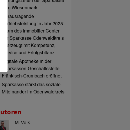
Öffnungszeiten der Sparkasse
zum Wiesenmarkt
Herausragende
Vertriebsleistung in Jahr 2025:
Team des ImmobilienCenter
der Sparkasse Odenwaldkreis
überzeugt mit Kompetenz,
Service und Erfolgsbilanz
Digitale Apotheke in der
Sparkassen-Geschäftsstelle
Fränkisch-Crumbach eröffnet
Sparkasse stärkt das soziale
Miteinander im Odenwaldkreis
utoren
M. Volk