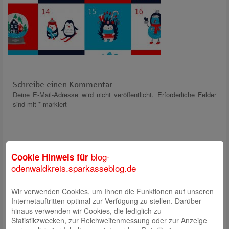
Schreibe einen Kommentar
Deine E-Mail-Adresse wird nicht veröffentlicht.
Erforderliche Felder
sind mit
*
markiert
blog-
Cookie Hinweis für
odenwaldkreis.sparkasseblog.de
Wir verwenden Cookies, um Ihnen die Funktionen auf unseren
Name
*
Internetauftritten optimal zur Verfügung zu stellen. Darüber
E-Mail
*
hinaus verwenden wir Cookies, die lediglich zu
Statistikzwecken, zur Reichweitenmessung oder zur Anzeige
Website