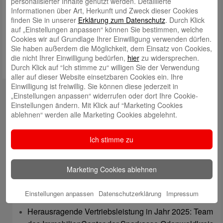
personalisierter Inhalte genutzt werden. Detaillierte
Informationen über Art, Herkunft und Zweck dieser Cookies
Meinen Namen, meine E-Mail-Adresse und meine Website in
finden Sie in unserer
Erklärung zum Datenschutz
. Durch Klick
diesem Browser für die nächste Kommentierung speichern.
auf „Einstellungen anpassen“ können Sie bestimmen, welche
Cookies wir auf Grundlage Ihrer Einwilligung verwenden dürfen.
Sie haben außerdem die Möglichkeit, dem Einsatz von Cookies,
die nicht Ihrer Einwilligung bedürfen,
hier
zu widersprechen.
Durch Klick auf “Ich stimme zu“ willigen Sie der Verwendung
aller auf dieser Website einsetzbaren Cookies ein. Ihre
Einwilligung ist freiwillig. Sie können diese jederzeit in
Kontakt
„Einstellungen anpassen“ widerrufen oder dort Ihre Cookie-
Einstellungen ändern. Mit Klick auf “Marketing Cookies
mail@sparkasse-odenwaldkreis.de
ablehnen“ werden alle Marketing Cookies abgelehnt.
Telefon: 06062 500
Ich stimme zu
Auch per WhatsApp erreichbar!
Neueste Beiträge
Marketing Cookies ablehnen
Sparkassen Kino Open-Air-Sommer 2026 startet
Einstellungen anpassen
Datenschutzerklärung
Impressum
Öffnungszeiten der Sparkasse zum Wiesenmarkt
Herausragende Vertriebsleistung in Jahr 2025: Team