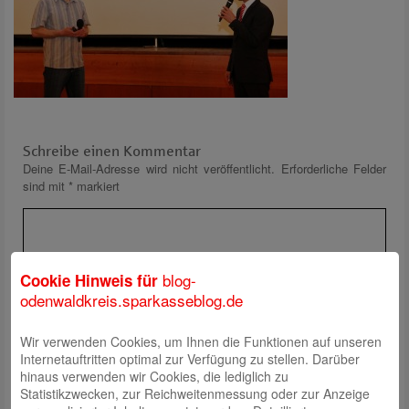
Schreibe einen Kommentar
Deine E-Mail-Adresse wird nicht veröffentlicht.
Erforderliche Felder
sind mit
*
markiert
blog-
Cookie Hinweis für
odenwaldkreis.sparkasseblog.de
Wir verwenden Cookies, um Ihnen die Funktionen auf unseren
Name
*
Internetauftritten optimal zur Verfügung zu stellen. Darüber
E-Mail
*
hinaus verwenden wir Cookies, die lediglich zu
Statistikzwecken, zur Reichweitenmessung oder zur Anzeige
Website