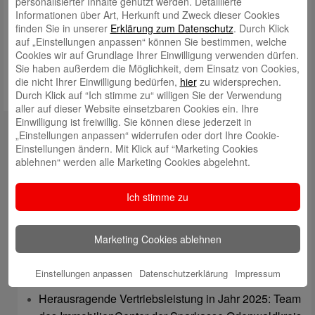
personalisierter Inhalte genutzt werden. Detaillierte
Informationen über Art, Herkunft und Zweck dieser Cookies
Meinen Namen, meine E-Mail-Adresse und meine Website in
finden Sie in unserer
Erklärung zum Datenschutz
. Durch Klick
diesem Browser für die nächste Kommentierung speichern.
auf „Einstellungen anpassen“ können Sie bestimmen, welche
Cookies wir auf Grundlage Ihrer Einwilligung verwenden dürfen.
Sie haben außerdem die Möglichkeit, dem Einsatz von Cookies,
die nicht Ihrer Einwilligung bedürfen,
hier
zu widersprechen.
Durch Klick auf “Ich stimme zu“ willigen Sie der Verwendung
aller auf dieser Website einsetzbaren Cookies ein. Ihre
Einwilligung ist freiwillig. Sie können diese jederzeit in
Kontakt
„Einstellungen anpassen“ widerrufen oder dort Ihre Cookie-
Einstellungen ändern. Mit Klick auf “Marketing Cookies
mail@sparkasse-odenwaldkreis.de
ablehnen“ werden alle Marketing Cookies abgelehnt.
Telefon: 06062 500
Ich stimme zu
Auch per WhatsApp erreichbar!
Neueste Beiträge
Marketing Cookies ablehnen
Sparkassen Kino Open-Air-Sommer 2026 startet
Einstellungen anpassen
Datenschutzerklärung
Impressum
Öffnungszeiten der Sparkasse zum Wiesenmarkt
Herausragende Vertriebsleistung in Jahr 2025: Team