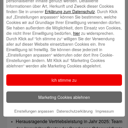
personalisierter Inhalte genutzt werden. Detaillierte
Informationen über Art, Herkunft und Zweck dieser Cookies
Meinen Namen, meine E-Mail-Adresse und meine Website in
finden Sie in unserer
Erklärung zum Datenschutz
. Durch Klick
diesem Browser für die nächste Kommentierung speichern.
auf „Einstellungen anpassen“ können Sie bestimmen, welche
Cookies wir auf Grundlage Ihrer Einwilligung verwenden dürfen.
Sie haben außerdem die Möglichkeit, dem Einsatz von Cookies,
die nicht Ihrer Einwilligung bedürfen,
hier
zu widersprechen.
Durch Klick auf “Ich stimme zu“ willigen Sie der Verwendung
aller auf dieser Website einsetzbaren Cookies ein. Ihre
Einwilligung ist freiwillig. Sie können diese jederzeit in
Kontakt
„Einstellungen anpassen“ widerrufen oder dort Ihre Cookie-
Einstellungen ändern. Mit Klick auf “Marketing Cookies
mail@sparkasse-odenwaldkreis.de
ablehnen“ werden alle Marketing Cookies abgelehnt.
Telefon: 06062 500
Ich stimme zu
Auch per WhatsApp erreichbar!
Neueste Beiträge
Marketing Cookies ablehnen
Sparkassen Kino Open-Air-Sommer 2026 startet
Einstellungen anpassen
Datenschutzerklärung
Impressum
Öffnungszeiten der Sparkasse zum Wiesenmarkt
Herausragende Vertriebsleistung in Jahr 2025: Team