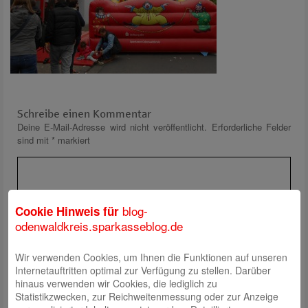
Schreibe einen Kommentar
Deine E-Mail-Adresse wird nicht veröffentlicht.
Erforderliche Felder
sind mit
*
markiert
blog-
Cookie Hinweis für
odenwaldkreis.sparkasseblog.de
Wir verwenden Cookies, um Ihnen die Funktionen auf unseren
Name
*
Internetauftritten optimal zur Verfügung zu stellen. Darüber
E-Mail
*
hinaus verwenden wir Cookies, die lediglich zu
Statistikzwecken, zur Reichweitenmessung oder zur Anzeige
Website