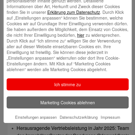
personalisierter Inhalte genutzt werden. Detaillierte
Informationen über Art, Herkunft und Zweck dieser Cookies
Meinen Namen, meine E-Mail-Adresse und meine Website in
finden Sie in unserer
Erklärung zum Datenschutz
. Durch Klick
diesem Browser für die nächste Kommentierung speichern.
auf „Einstellungen anpassen“ können Sie bestimmen, welche
Cookies wir auf Grundlage Ihrer Einwilligung verwenden dürfen.
Sie haben außerdem die Möglichkeit, dem Einsatz von Cookies,
die nicht Ihrer Einwilligung bedürfen,
hier
zu widersprechen.
Durch Klick auf “Ich stimme zu“ willigen Sie der Verwendung
aller auf dieser Website einsetzbaren Cookies ein. Ihre
Einwilligung ist freiwillig. Sie können diese jederzeit in
Kontakt
„Einstellungen anpassen“ widerrufen oder dort Ihre Cookie-
Einstellungen ändern. Mit Klick auf “Marketing Cookies
mail@sparkasse-odenwaldkreis.de
ablehnen“ werden alle Marketing Cookies abgelehnt.
Telefon: 06062 500
Ich stimme zu
Auch per WhatsApp erreichbar!
Neueste Beiträge
Marketing Cookies ablehnen
Sparkassen Kino Open-Air-Sommer 2026 startet
Einstellungen anpassen
Datenschutzerklärung
Impressum
Öffnungszeiten der Sparkasse zum Wiesenmarkt
Herausragende Vertriebsleistung in Jahr 2025: Team