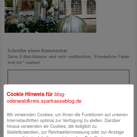
Schreibe einen Kommentar
Deine E-Mail-Adresse wird nicht veröffentlicht.
Erforderliche Felder
sind mit
*
markiert
blog-
Cookie Hinweis für
odenwaldkreis.sparkasseblog.de
Wir verwenden Cookies, um Ihnen die Funktionen auf unseren
Name
*
Internetauftritten optimal zur Verfügung zu stellen. Darüber
E-Mail
*
hinaus verwenden wir Cookies, die lediglich zu
Statistikzwecken, zur Reichweitenmessung oder zur Anzeige
Website