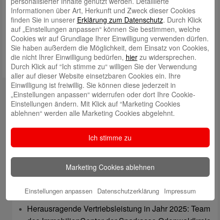
personalisierter Inhalte genutzt werden. Detaillierte
Informationen über Art, Herkunft und Zweck dieser Cookies
Meinen Namen, meine E-Mail-Adresse und meine Website in
finden Sie in unserer
Erklärung zum Datenschutz
. Durch Klick
diesem Browser für die nächste Kommentierung speichern.
auf „Einstellungen anpassen“ können Sie bestimmen, welche
Cookies wir auf Grundlage Ihrer Einwilligung verwenden dürfen.
Sie haben außerdem die Möglichkeit, dem Einsatz von Cookies,
die nicht Ihrer Einwilligung bedürfen,
hier
zu widersprechen.
Durch Klick auf “Ich stimme zu“ willigen Sie der Verwendung
aller auf dieser Website einsetzbaren Cookies ein. Ihre
Einwilligung ist freiwillig. Sie können diese jederzeit in
Kontakt
„Einstellungen anpassen“ widerrufen oder dort Ihre Cookie-
Einstellungen ändern. Mit Klick auf “Marketing Cookies
mail@sparkasse-odenwaldkreis.de
ablehnen“ werden alle Marketing Cookies abgelehnt.
Telefon: 06062 500
Ich stimme zu
Auch per WhatsApp erreichbar!
Neueste Beiträge
Marketing Cookies ablehnen
Sparkassen Kino Open-Air-Sommer 2026 startet
Einstellungen anpassen
Datenschutzerklärung
Impressum
Öffnungszeiten der Sparkasse zum Wiesenmarkt
Herausragende Vertriebsleistung in Jahr 2025: Team