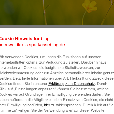
blog-
Cookie Hinweis für
K
odenwaldkreis.sparkasseblog.de
m
o
Wir verwenden Cookies, um Ihnen die Funktionen auf unseren
Internetauftritten optimal zur Verfügung zu stellen. Darüber hinaus
T
verwenden wir Cookies, die lediglich zu Statistikzwecken, zur
Reichweitenmessung oder zur Anzeige personalisierter Inhalte genutz
A
werden. Detaillierte Informationen über Art, Herkunft und Zweck diese
Cookies finden Sie in unserer
Erklärung zum Datenschutz
. Durch
Klick auf „Einstellungen anpassen“ können Sie bestimmen, welche
N
Cookies wir auf Grundlage Ihrer Einwilligung verwenden dürfen. Sie
haben außerdem die Möglichkeit, dem Einsatz von Cookies, die nicht
Ihrer Einwilligung bedürfen,
hier
zu widersprechen. Durch Klick auf “Ic
stimme zu“ willigen Sie der Verwendung aller auf dieser Website