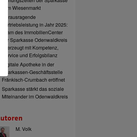
Öffnungszeiten der Sparkasse
zum Wiesenmarkt
Herausragende
Vertriebsleistung in Jahr 2025:
Team des ImmobilienCenter
der Sparkasse Odenwaldkreis
überzeugt mit Kompetenz,
Service und Erfolgsbilanz
Digitale Apotheke in der
Sparkassen-Geschäftsstelle
Fränkisch-Crumbach eröffnet
Sparkasse stärkt das soziale
Miteinander im Odenwaldkreis
utoren
M. Volk