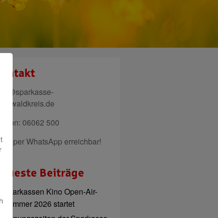
ontakt
ail@sparkasse-
denwaldkreis.de
elefon: 06062 500
t
uch per WhatsApp erreichbar!
r
eueste Beiträge
Sparkassen Kino Open-Air-
h
Sommer 2026 startet