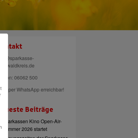
ontakt
ail@sparkasse-
denwaldkreis.de
elefon: 06062 500
t
uch per WhatsApp erreichbar!
r
eueste Beiträge
Sparkassen Kino Open-Air-
h
Sommer 2026 startet