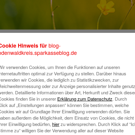
blog-
Cookie Hinweis für
K
odenwaldkreis.sparkasseblog.de
m
o
Wir verwenden Cookies, um Ihnen die Funktionen auf unseren
Internetauftritten optimal zur Verfügung zu stellen. Darüber hinaus
T
verwenden wir Cookies, die lediglich zu Statistikzwecken, zur
Reichweitenmessung oder zur Anzeige personalisierter Inhalte genutz
A
werden. Detaillierte Informationen über Art, Herkunft und Zweck diese
Cookies finden Sie in unserer
Erklärung zum Datenschutz
. Durch
Klick auf „Einstellungen anpassen“ können Sie bestimmen, welche
N
Cookies wir auf Grundlage Ihrer Einwilligung verwenden dürfen. Sie
haben außerdem die Möglichkeit, dem Einsatz von Cookies, die nicht
Ihrer Einwilligung bedürfen,
hier
zu widersprechen. Durch Klick auf “Ic
stimme zu“ willigen Sie der Verwendung aller auf dieser Website