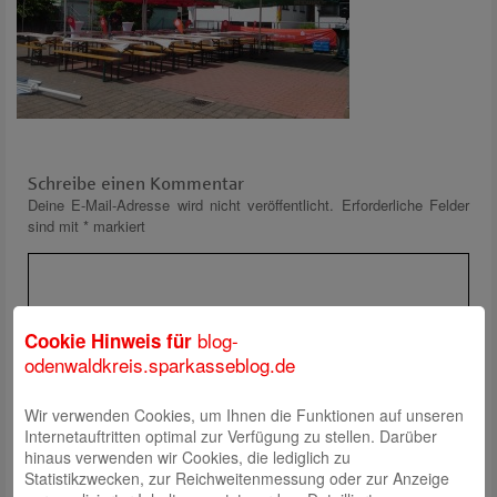
Schreibe einen Kommentar
Deine E-Mail-Adresse wird nicht veröffentlicht.
Erforderliche Felder
sind mit
*
markiert
blog-
Cookie Hinweis für
odenwaldkreis.sparkasseblog.de
Wir verwenden Cookies, um Ihnen die Funktionen auf unseren
Name
*
Internetauftritten optimal zur Verfügung zu stellen. Darüber
E-Mail
*
hinaus verwenden wir Cookies, die lediglich zu
Statistikzwecken, zur Reichweitenmessung oder zur Anzeige
Website