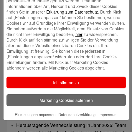
personalisierter Inhalte genutzt werden. Detaillierte
Informationen über Art, Herkunft und Zweck dieser Cookies
Meinen Namen, meine E-Mail-Adresse und meine Website in
finden Sie in unserer
Erklärung zum Datenschutz
. Durch Klick
diesem Browser für die nächste Kommentierung speichern.
auf „Einstellungen anpassen“ können Sie bestimmen, welche
Cookies wir auf Grundlage Ihrer Einwilligung verwenden dürfen.
Sie haben außerdem die Möglichkeit, dem Einsatz von Cookies,
die nicht Ihrer Einwilligung bedürfen,
hier
zu widersprechen.
Durch Klick auf “Ich stimme zu“ willigen Sie der Verwendung
aller auf dieser Website einsetzbaren Cookies ein. Ihre
Einwilligung ist freiwillig. Sie können diese jederzeit in
Kontakt
„Einstellungen anpassen“ widerrufen oder dort Ihre Cookie-
Einstellungen ändern. Mit Klick auf “Marketing Cookies
mail@sparkasse-odenwaldkreis.de
ablehnen“ werden alle Marketing Cookies abgelehnt.
Telefon: 06062 500
Ich stimme zu
Auch per WhatsApp erreichbar!
Neueste Beiträge
Marketing Cookies ablehnen
Sparkassen Kino Open-Air-Sommer 2026 startet
Einstellungen anpassen
Datenschutzerklärung
Impressum
Öffnungszeiten der Sparkasse zum Wiesenmarkt
Herausragende Vertriebsleistung in Jahr 2025: Team