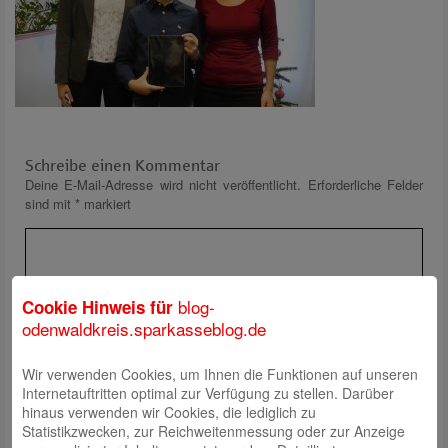
Schreibe einen Kommentar
Deine E-Mail-Adresse wird nicht veröffentlicht.
Erforderliche Felder
sind mit
*
markiert
blog-
Cookie Hinweis für
odenwaldkreis.sparkasseblog.de
Wir verwenden Cookies, um Ihnen die Funktionen auf unseren
Name
*
Internetauftritten optimal zur Verfügung zu stellen. Darüber
E-Mail
*
hinaus verwenden wir Cookies, die lediglich zu
Statistikzwecken, zur Reichweitenmessung oder zur Anzeige
Website