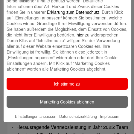
personalisierter Inhalte genutzt werden. Detaillierte
Informationen über Art, Herkunft und Zweck dieser Cookies
Meinen Namen, meine E-Mail-Adresse und meine Website in
finden Sie in unserer
Erklärung zum Datenschutz
. Durch Klick
diesem Browser für die nächste Kommentierung speichern.
auf „Einstellungen anpassen“ können Sie bestimmen, welche
Cookies wir auf Grundlage Ihrer Einwilligung verwenden dürfen.
Sie haben außerdem die Möglichkeit, dem Einsatz von Cookies,
die nicht Ihrer Einwilligung bedürfen,
hier
zu widersprechen.
Durch Klick auf “Ich stimme zu“ willigen Sie der Verwendung
aller auf dieser Website einsetzbaren Cookies ein. Ihre
Einwilligung ist freiwillig. Sie können diese jederzeit in
Kontakt
„Einstellungen anpassen“ widerrufen oder dort Ihre Cookie-
Einstellungen ändern. Mit Klick auf “Marketing Cookies
mail@sparkasse-odenwaldkreis.de
ablehnen“ werden alle Marketing Cookies abgelehnt.
Telefon: 06062 500
Ich stimme zu
Auch per WhatsApp erreichbar!
Neueste Beiträge
Marketing Cookies ablehnen
Sparkassen Kino Open-Air-Sommer 2026 startet
Einstellungen anpassen
Datenschutzerklärung
Impressum
Öffnungszeiten der Sparkasse zum Wiesenmarkt
Herausragende Vertriebsleistung in Jahr 2025: Team