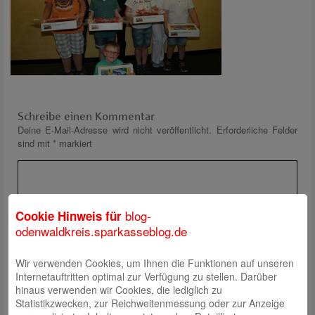
Schreibe einen Kommentar
Deine E-Mail-Adresse wird nicht veröffentlicht.
Erforderliche Felder
sind mit
*
markiert
blog-
Cookie Hinweis für
odenwaldkreis.sparkasseblog.de
Wir verwenden Cookies, um Ihnen die Funktionen auf unseren
Name
*
Internetauftritten optimal zur Verfügung zu stellen. Darüber
E-Mail
*
hinaus verwenden wir Cookies, die lediglich zu
Statistikzwecken, zur Reichweitenmessung oder zur Anzeige
Website