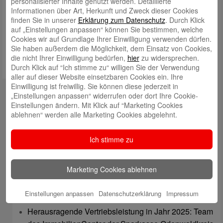
personalisierter Inhalte genutzt werden. Detaillierte
Informationen über Art, Herkunft und Zweck dieser Cookies
Meinen Namen, meine E-Mail-Adresse und meine Website in
finden Sie in unserer
Erklärung zum Datenschutz
. Durch Klick
diesem Browser für die nächste Kommentierung speichern.
auf „Einstellungen anpassen“ können Sie bestimmen, welche
Cookies wir auf Grundlage Ihrer Einwilligung verwenden dürfen.
Sie haben außerdem die Möglichkeit, dem Einsatz von Cookies,
die nicht Ihrer Einwilligung bedürfen,
hier
zu widersprechen.
Durch Klick auf “Ich stimme zu“ willigen Sie der Verwendung
aller auf dieser Website einsetzbaren Cookies ein. Ihre
Einwilligung ist freiwillig. Sie können diese jederzeit in
Kontakt
„Einstellungen anpassen“ widerrufen oder dort Ihre Cookie-
Einstellungen ändern. Mit Klick auf “Marketing Cookies
mail@sparkasse-odenwaldkreis.de
ablehnen“ werden alle Marketing Cookies abgelehnt.
Telefon: 06062 500
Ich stimme zu
Auch per WhatsApp erreichbar!
Neueste Beiträge
Marketing Cookies ablehnen
Sparkassen Kino Open-Air-Sommer 2026 startet
Einstellungen anpassen
Datenschutzerklärung
Impressum
Öffnungszeiten der Sparkasse zum Wiesenmarkt
Herausragende Vertriebsleistung in Jahr 2025: Team