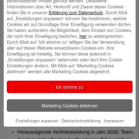
personalisierter Inhalte genutzt werden. Detaillierte
Informationen über Art, Herkunft und Zweck dieser Cookies
Meinen Namen, meine E-Mail-Adresse und meine Website in
finden Sie in unserer
Erklärung zum Datenschutz
. Durch Klick
diesem Browser für die nächste Kommentierung speichern.
auf „Einstellungen anpassen“ können Sie bestimmen, welche
Cookies wir auf Grundlage Ihrer Einwilligung verwenden dürfen.
Sie haben außerdem die Möglichkeit, dem Einsatz von Cookies,
die nicht Ihrer Einwilligung bedürfen,
hier
zu widersprechen.
Durch Klick auf “Ich stimme zu“ willigen Sie der Verwendung
aller auf dieser Website einsetzbaren Cookies ein. Ihre
Einwilligung ist freiwillig. Sie können diese jederzeit in
Kontakt
„Einstellungen anpassen“ widerrufen oder dort Ihre Cookie-
Einstellungen ändern. Mit Klick auf “Marketing Cookies
mail@sparkasse-odenwaldkreis.de
ablehnen“ werden alle Marketing Cookies abgelehnt.
Telefon: 06062 500
Ich stimme zu
Auch per WhatsApp erreichbar!
Neueste Beiträge
Marketing Cookies ablehnen
Sparkassen Kino Open-Air-Sommer 2026 startet
Einstellungen anpassen
Datenschutzerklärung
Impressum
Öffnungszeiten der Sparkasse zum Wiesenmarkt
Herausragende Vertriebsleistung in Jahr 2025: Team