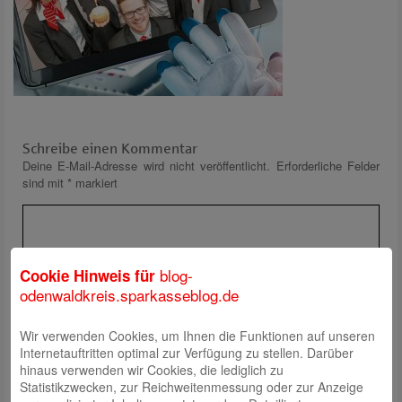
Schreibe einen Kommentar
Deine E-Mail-Adresse wird nicht veröffentlicht.
Erforderliche Felder
sind mit
*
markiert
blog-
Cookie Hinweis für
odenwaldkreis.sparkasseblog.de
Wir verwenden Cookies, um Ihnen die Funktionen auf unseren
Name
*
Internetauftritten optimal zur Verfügung zu stellen. Darüber
E-Mail
*
hinaus verwenden wir Cookies, die lediglich zu
Statistikzwecken, zur Reichweitenmessung oder zur Anzeige
Website