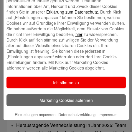
personalisierter Inhalte genutzt werden. Detaillierte
Informationen über Art, Herkunft und Zweck dieser Cookies
Meinen Namen, meine E-Mail-Adresse und meine Website in
finden Sie in unserer
Erklärung zum Datenschutz
. Durch Klick
diesem Browser für die nächste Kommentierung speichern.
auf „Einstellungen anpassen“ können Sie bestimmen, welche
Cookies wir auf Grundlage Ihrer Einwilligung verwenden dürfen.
Sie haben außerdem die Möglichkeit, dem Einsatz von Cookies,
die nicht Ihrer Einwilligung bedürfen,
hier
zu widersprechen.
Durch Klick auf “Ich stimme zu“ willigen Sie der Verwendung
aller auf dieser Website einsetzbaren Cookies ein. Ihre
Einwilligung ist freiwillig. Sie können diese jederzeit in
Kontakt
„Einstellungen anpassen“ widerrufen oder dort Ihre Cookie-
Einstellungen ändern. Mit Klick auf “Marketing Cookies
mail@sparkasse-odenwaldkreis.de
ablehnen“ werden alle Marketing Cookies abgelehnt.
Telefon: 06062 500
Ich stimme zu
Auch per WhatsApp erreichbar!
Neueste Beiträge
Marketing Cookies ablehnen
Sparkassen Kino Open-Air-Sommer 2026 startet
Einstellungen anpassen
Datenschutzerklärung
Impressum
Öffnungszeiten der Sparkasse zum Wiesenmarkt
Herausragende Vertriebsleistung in Jahr 2025: Team