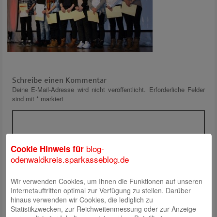
Schreibe einen Kommentar
Deine E-Mail-Adresse wird nicht veröffentlicht.
Erforderliche Felder
sind mit
*
markiert
blog-
Cookie Hinweis für
odenwaldkreis.sparkasseblog.de
Wir verwenden Cookies, um Ihnen die Funktionen auf unseren
Name
*
Internetauftritten optimal zur Verfügung zu stellen. Darüber
E-Mail
*
hinaus verwenden wir Cookies, die lediglich zu
Statistikzwecken, zur Reichweitenmessung oder zur Anzeige
Website