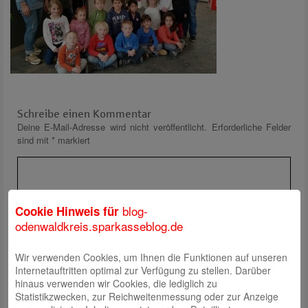
Schreibe einen Kommentar
Deine E-Mail-Adresse wird nicht veröffentlicht.
Erforderliche Felder
sind mit
*
markiert
blog-
Cookie Hinweis für
odenwaldkreis.sparkasseblog.de
Wir verwenden Cookies, um Ihnen die Funktionen auf unseren
Name
*
Internetauftritten optimal zur Verfügung zu stellen. Darüber
E-Mail
*
hinaus verwenden wir Cookies, die lediglich zu
Statistikzwecken, zur Reichweitenmessung oder zur Anzeige
Website