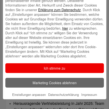
personalisierter Inhalte genutzt werden. Detaillierte
Informationen über Art, Herkunft und Zweck dieser Cookies
Meinen Namen, meine E-Mail-Adresse und meine Website in
finden Sie in unserer
Erklärung zum Datenschutz
. Durch Klick
diesem Browser für die nächste Kommentierung speichern.
auf „Einstellungen anpassen“ können Sie bestimmen, welche
Cookies wir auf Grundlage Ihrer Einwilligung verwenden dürfen.
Sie haben außerdem die Möglichkeit, dem Einsatz von Cookies,
die nicht Ihrer Einwilligung bedürfen,
hier
zu widersprechen.
Durch Klick auf “Ich stimme zu“ willigen Sie der Verwendung
aller auf dieser Website einsetzbaren Cookies ein. Ihre
Einwilligung ist freiwillig. Sie können diese jederzeit in
Kontakt
„Einstellungen anpassen“ widerrufen oder dort Ihre Cookie-
Einstellungen ändern. Mit Klick auf “Marketing Cookies
mail@sparkasse-odenwaldkreis.de
ablehnen“ werden alle Marketing Cookies abgelehnt.
Telefon: 06062 500
Ich stimme zu
Auch per WhatsApp erreichbar!
Neueste Beiträge
Marketing Cookies ablehnen
Sparkassen Kino Open-Air-Sommer 2026 startet
Einstellungen anpassen
Datenschutzerklärung
Impressum
Öffnungszeiten der Sparkasse zum Wiesenmarkt
Herausragende Vertriebsleistung in Jahr 2025: Team