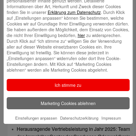
personalisierter Inhalte genutzt werden. Detaillierte
Informationen über Art, Herkunft und Zweck dieser Cookies
Meinen Namen, meine E-Mail-Adresse und meine Website in
finden Sie in unserer
Erklärung zum Datenschutz
. Durch Klick
diesem Browser für die nächste Kommentierung speichern.
auf „Einstellungen anpassen“ können Sie bestimmen, welche
Cookies wir auf Grundlage Ihrer Einwilligung verwenden dürfen.
Sie haben außerdem die Möglichkeit, dem Einsatz von Cookies,
die nicht Ihrer Einwilligung bedürfen,
hier
zu widersprechen.
Durch Klick auf “Ich stimme zu“ willigen Sie der Verwendung
aller auf dieser Website einsetzbaren Cookies ein. Ihre
Einwilligung ist freiwillig. Sie können diese jederzeit in
Kontakt
„Einstellungen anpassen“ widerrufen oder dort Ihre Cookie-
Einstellungen ändern. Mit Klick auf “Marketing Cookies
mail@sparkasse-odenwaldkreis.de
ablehnen“ werden alle Marketing Cookies abgelehnt.
Telefon: 06062 500
Ich stimme zu
Auch per WhatsApp erreichbar!
Neueste Beiträge
Marketing Cookies ablehnen
Sparkassen Kino Open-Air-Sommer 2026 startet
Einstellungen anpassen
Datenschutzerklärung
Impressum
Öffnungszeiten der Sparkasse zum Wiesenmarkt
Herausragende Vertriebsleistung in Jahr 2025: Team