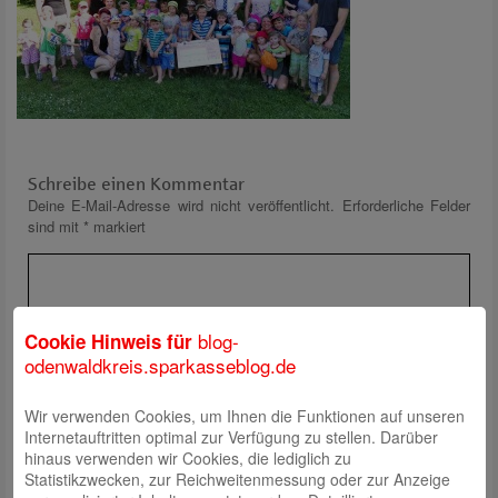
Schreibe einen Kommentar
Deine E-Mail-Adresse wird nicht veröffentlicht.
Erforderliche Felder
sind mit
*
markiert
blog-
Cookie Hinweis für
odenwaldkreis.sparkasseblog.de
Wir verwenden Cookies, um Ihnen die Funktionen auf unseren
Name
*
Internetauftritten optimal zur Verfügung zu stellen. Darüber
E-Mail
*
hinaus verwenden wir Cookies, die lediglich zu
Statistikzwecken, zur Reichweitenmessung oder zur Anzeige
Website