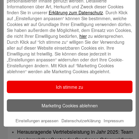
personalisierter Inhalte genutzt werden. Detaillierte
Informationen über Art, Herkunft und Zweck dieser Cookies
Meinen Namen, meine E-Mail-Adresse und meine Website in
finden Sie in unserer
Erklärung zum Datenschutz
. Durch Klick
diesem Browser für die nächste Kommentierung speichern.
auf „Einstellungen anpassen“ können Sie bestimmen, welche
Cookies wir auf Grundlage Ihrer Einwilligung verwenden dürfen.
Sie haben außerdem die Möglichkeit, dem Einsatz von Cookies,
die nicht Ihrer Einwilligung bedürfen,
hier
zu widersprechen.
Durch Klick auf “Ich stimme zu“ willigen Sie der Verwendung
aller auf dieser Website einsetzbaren Cookies ein. Ihre
Einwilligung ist freiwillig. Sie können diese jederzeit in
Kontakt
„Einstellungen anpassen“ widerrufen oder dort Ihre Cookie-
Einstellungen ändern. Mit Klick auf “Marketing Cookies
mail@sparkasse-odenwaldkreis.de
ablehnen“ werden alle Marketing Cookies abgelehnt.
Telefon: 06062 500
Ich stimme zu
Auch per WhatsApp erreichbar!
Neueste Beiträge
Marketing Cookies ablehnen
Sparkassen Kino Open-Air-Sommer 2026 startet
Einstellungen anpassen
Datenschutzerklärung
Impressum
Öffnungszeiten der Sparkasse zum Wiesenmarkt
Herausragende Vertriebsleistung in Jahr 2025: Team