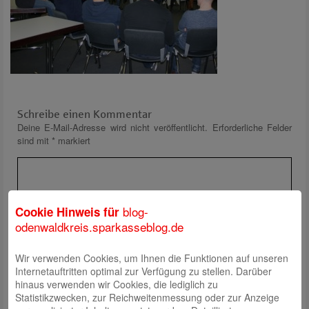
Schreibe einen Kommentar
Deine E-Mail-Adresse wird nicht veröffentlicht.
Erforderliche Felder
sind mit
*
markiert
blog-
Cookie Hinweis für
odenwaldkreis.sparkasseblog.de
Wir verwenden Cookies, um Ihnen die Funktionen auf unseren
Name
*
Internetauftritten optimal zur Verfügung zu stellen. Darüber
E-Mail
*
hinaus verwenden wir Cookies, die lediglich zu
Statistikzwecken, zur Reichweitenmessung oder zur Anzeige
Website