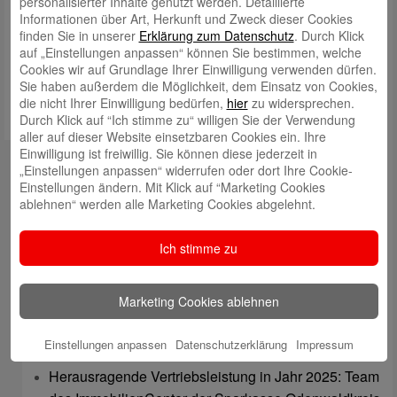
personalisierter Inhalte genutzt werden. Detaillierte
Informationen über Art, Herkunft und Zweck dieser Cookies
Meinen Namen, meine E-Mail-Adresse und meine Website in
finden Sie in unserer
Erklärung zum Datenschutz
. Durch Klick
diesem Browser für die nächste Kommentierung speichern.
auf „Einstellungen anpassen“ können Sie bestimmen, welche
Cookies wir auf Grundlage Ihrer Einwilligung verwenden dürfen.
Sie haben außerdem die Möglichkeit, dem Einsatz von Cookies,
die nicht Ihrer Einwilligung bedürfen,
hier
zu widersprechen.
Durch Klick auf “Ich stimme zu“ willigen Sie der Verwendung
aller auf dieser Website einsetzbaren Cookies ein. Ihre
Einwilligung ist freiwillig. Sie können diese jederzeit in
Kontakt
„Einstellungen anpassen“ widerrufen oder dort Ihre Cookie-
Einstellungen ändern. Mit Klick auf “Marketing Cookies
mail@sparkasse-odenwaldkreis.de
ablehnen“ werden alle Marketing Cookies abgelehnt.
Telefon: 06062 500
Ich stimme zu
Auch per WhatsApp erreichbar!
Neueste Beiträge
Marketing Cookies ablehnen
Sparkassen Kino Open-Air-Sommer 2026 startet
Einstellungen anpassen
Datenschutzerklärung
Impressum
Öffnungszeiten der Sparkasse zum Wiesenmarkt
Herausragende Vertriebsleistung in Jahr 2025: Team