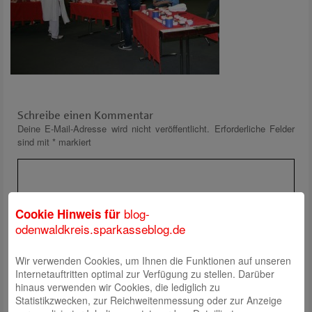
Schreibe einen Kommentar
Deine E-Mail-Adresse wird nicht veröffentlicht.
Erforderliche Felder
sind mit
*
markiert
blog-
Cookie Hinweis für
odenwaldkreis.sparkasseblog.de
Wir verwenden Cookies, um Ihnen die Funktionen auf unseren
Name
*
Internetauftritten optimal zur Verfügung zu stellen. Darüber
E-Mail
*
hinaus verwenden wir Cookies, die lediglich zu
Statistikzwecken, zur Reichweitenmessung oder zur Anzeige
Website