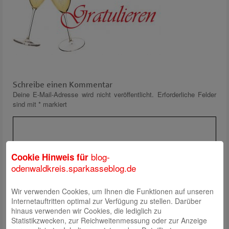
Schreibe einen Kommentar
Deine E-Mail-Adresse wird nicht veröffentlicht.
Erforderliche Felder
sind mit
*
markiert
blog-
Cookie Hinweis für
odenwaldkreis.sparkasseblog.de
Wir verwenden Cookies, um Ihnen die Funktionen auf unseren
Name
*
Internetauftritten optimal zur Verfügung zu stellen. Darüber
E-Mail
*
hinaus verwenden wir Cookies, die lediglich zu
Statistikzwecken, zur Reichweitenmessung oder zur Anzeige
Website