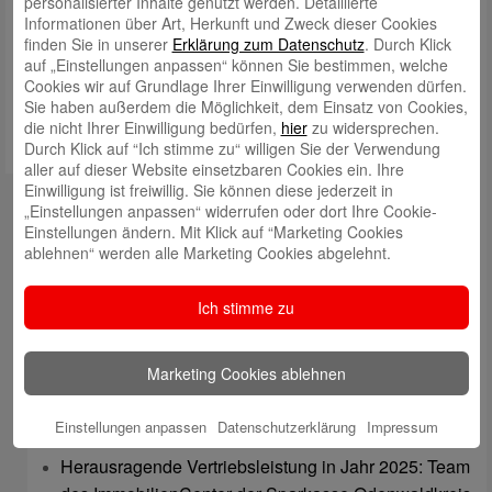
personalisierter Inhalte genutzt werden. Detaillierte
Informationen über Art, Herkunft und Zweck dieser Cookies
Meinen Namen, meine E-Mail-Adresse und meine Website in
finden Sie in unserer
Erklärung zum Datenschutz
. Durch Klick
diesem Browser für die nächste Kommentierung speichern.
auf „Einstellungen anpassen“ können Sie bestimmen, welche
Cookies wir auf Grundlage Ihrer Einwilligung verwenden dürfen.
Sie haben außerdem die Möglichkeit, dem Einsatz von Cookies,
die nicht Ihrer Einwilligung bedürfen,
hier
zu widersprechen.
Durch Klick auf “Ich stimme zu“ willigen Sie der Verwendung
aller auf dieser Website einsetzbaren Cookies ein. Ihre
Einwilligung ist freiwillig. Sie können diese jederzeit in
Kontakt
„Einstellungen anpassen“ widerrufen oder dort Ihre Cookie-
Einstellungen ändern. Mit Klick auf “Marketing Cookies
mail@sparkasse-odenwaldkreis.de
ablehnen“ werden alle Marketing Cookies abgelehnt.
Telefon: 06062 500
Ich stimme zu
Auch per WhatsApp erreichbar!
Neueste Beiträge
Marketing Cookies ablehnen
Sparkassen Kino Open-Air-Sommer 2026 startet
Einstellungen anpassen
Datenschutzerklärung
Impressum
Öffnungszeiten der Sparkasse zum Wiesenmarkt
Herausragende Vertriebsleistung in Jahr 2025: Team