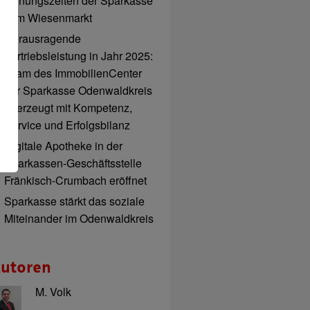
Öffnungszeiten der Sparkasse
zum Wiesenmarkt
Herausragende
Vertriebsleistung in Jahr 2025:
Team des ImmobilienCenter
der Sparkasse Odenwaldkreis
überzeugt mit Kompetenz,
Service und Erfolgsbilanz
Digitale Apotheke in der
Sparkassen-Geschäftsstelle
Fränkisch-Crumbach eröffnet
Sparkasse stärkt das soziale
Miteinander im Odenwaldkreis
utoren
M. Volk