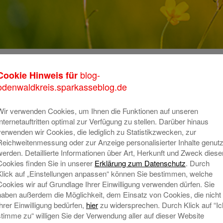
015
blog-
Cookie Hinweis für
K
odenwaldkreis.sparkasseblog.de
m
o
Wir verwenden Cookies, um Ihnen die Funktionen auf unseren
Internetauftritten optimal zur Verfügung zu stellen. Darüber hinaus
T
verwenden wir Cookies, die lediglich zu Statistikzwecken, zur
Reichweitenmessung oder zur Anzeige personalisierter Inhalte genutz
A
werden. Detaillierte Informationen über Art, Herkunft und Zweck diese
Cookies finden Sie in unserer
Erklärung zum Datenschutz
. Durch
Klick auf „Einstellungen anpassen“ können Sie bestimmen, welche
N
Cookies wir auf Grundlage Ihrer Einwilligung verwenden dürfen. Sie
haben außerdem die Möglichkeit, dem Einsatz von Cookies, die nicht
Ihrer Einwilligung bedürfen,
hier
zu widersprechen. Durch Klick auf “Ic
stimme zu“ willigen Sie der Verwendung aller auf dieser Website