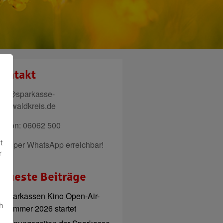
ontakt
ail@sparkasse-
denwaldkreis.de
elefon: 06062 500
t
uch per WhatsApp erreichbar!
r
eueste Beiträge
Sparkassen Kino Open-Air-
h
Sommer 2026 startet