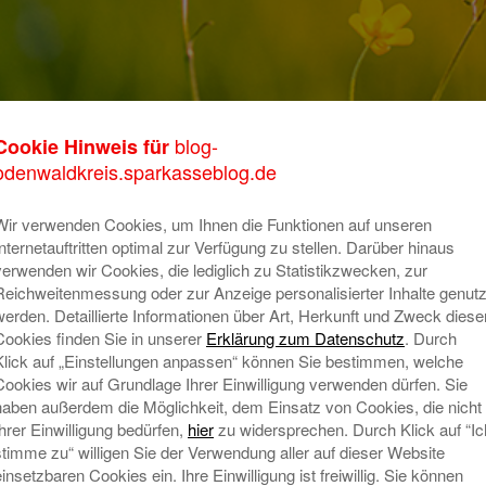
blog-
Cookie Hinweis für
K
odenwaldkreis.sparkasseblog.de
m
Wir verwenden Cookies, um Ihnen die Funktionen auf unseren
o
Internetauftritten optimal zur Verfügung zu stellen. Darüber hinaus
verwenden wir Cookies, die lediglich zu Statistikzwecken, zur
T
Reichweitenmessung oder zur Anzeige personalisierter Inhalte genutz
A
werden. Detaillierte Informationen über Art, Herkunft und Zweck diese
Cookies finden Sie in unserer
Erklärung zum Datenschutz
. Durch
Klick auf „Einstellungen anpassen“ können Sie bestimmen, welche
Cookies wir auf Grundlage Ihrer Einwilligung verwenden dürfen. Sie
N
haben außerdem die Möglichkeit, dem Einsatz von Cookies, die nicht
Ihrer Einwilligung bedürfen,
hier
zu widersprechen. Durch Klick auf “Ic
stimme zu“ willigen Sie der Verwendung aller auf dieser Website
einsetzbaren Cookies ein. Ihre Einwilligung ist freiwillig. Sie können