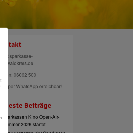
ontakt
ail@sparkasse-
denwaldkreis.de
elefon: 06062 500
t
uch per WhatsApp erreichbar!
r
eueste Beiträge
Sparkassen Kino Open-Air-
h
Sommer 2026 startet