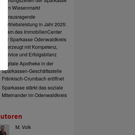
Öffnungszeiten der Sparkasse
zum Wiesenmarkt
Herausragende
Vertriebsleistung in Jahr 2025:
Team des ImmobilienCenter
der Sparkasse Odenwaldkreis
überzeugt mit Kompetenz,
Service und Erfolgsbilanz
Digitale Apotheke in der
Sparkassen-Geschäftsstelle
Fränkisch-Crumbach eröffnet
Sparkasse stärkt das soziale
Miteinander im Odenwaldkreis
utoren
M. Volk