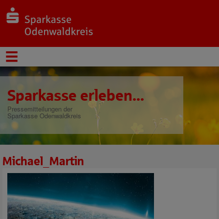
Sparkasse erleben...
Pressemitteilungen der
Sparkasse Odenwaldkreis
Michael_Martin