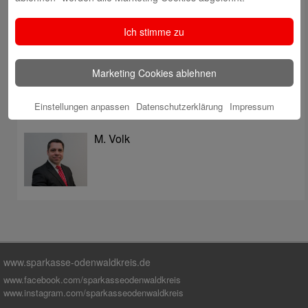
überzeugt mit Kompetenz, Service und Erfolgsbilanz
Digitale Apotheke in der Sparkassen-Geschäftsstelle
Ich stimme zu
Fränkisch-Crumbach eröffnet
Sparkasse stärkt das soziale Miteinander im
Marketing Cookies ablehnen
Odenwaldkreis
Einstellungen anpassen
Datenschutzerklärung
Impressum
Autoren
M. Volk
www.sparkasse-odenwaldkreis.de
www.facebook.com/sparkasseodenwaldkreis
www.instagram.com/sparkasseodenwaldkreis