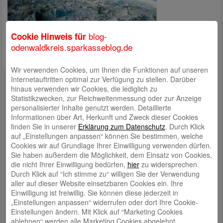
blog-
Cookie Hinweis für
odenwaldkreis.sparkasseblog.de
Wir verwenden Cookies, um Ihnen die Funktionen auf unseren
Kontakt
Internetauftritten optimal zur Verfügung zu stellen. Darüber
hinaus verwenden wir Cookies, die lediglich zu
mail@sparkasse-odenwaldkreis.de
Statistikzwecken, zur Reichweitenmessung oder zur Anzeige
personalisierter Inhalte genutzt werden. Detaillierte
Telefon: 06062 500
Informationen über Art, Herkunft und Zweck dieser Cookies
finden Sie in unserer
Erklärung zum Datenschutz
. Durch Klick
Auch per WhatsApp erreichbar!
auf „Einstellungen anpassen“ können Sie bestimmen, welche
Cookies wir auf Grundlage Ihrer Einwilligung verwenden dürfen.
Neueste Beiträge
Sie haben außerdem die Möglichkeit, dem Einsatz von Cookies,
die nicht Ihrer Einwilligung bedürfen,
hier
zu widersprechen.
Sparkassen Kino Open-Air-Sommer 2026 startet
Durch Klick auf “Ich stimme zu“ willigen Sie der Verwendung
aller auf dieser Website einsetzbaren Cookies ein. Ihre
Öffnungszeiten der Sparkasse zum Wiesenmarkt
Einwilligung ist freiwillig. Sie können diese jederzeit in
Herausragende Vertriebsleistung in Jahr 2025: Team
„Einstellungen anpassen“ widerrufen oder dort Ihre Cookie-
Einstellungen ändern. Mit Klick auf “Marketing Cookies
des ImmobilienCenter der Sparkasse Odenwaldkreis
ablehnen“ werden alle Marketing Cookies abgelehnt.