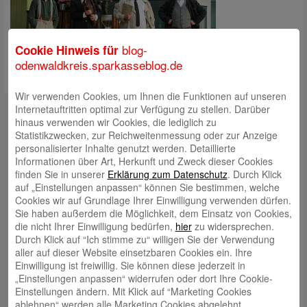
blog-
Cookie Hinweis für
odenwaldkreis.sparkasseblog.de
Wir verwenden Cookies, um Ihnen die Funktionen auf unseren
Kontakt
Internetauftritten optimal zur Verfügung zu stellen. Darüber
hinaus verwenden wir Cookies, die lediglich zu
mail@sparkasse-odenwaldkreis.de
Statistikzwecken, zur Reichweitenmessung oder zur Anzeige
personalisierter Inhalte genutzt werden. Detaillierte
Telefon: 06062 500
Informationen über Art, Herkunft und Zweck dieser Cookies
finden Sie in unserer
Erklärung zum Datenschutz
. Durch Klick
Auch per WhatsApp erreichbar!
auf „Einstellungen anpassen“ können Sie bestimmen, welche
Cookies wir auf Grundlage Ihrer Einwilligung verwenden dürfen.
Neueste Beiträge
Sie haben außerdem die Möglichkeit, dem Einsatz von Cookies,
die nicht Ihrer Einwilligung bedürfen,
hier
zu widersprechen.
Sparkassen Kino Open-Air-Sommer 2026 startet
Durch Klick auf “Ich stimme zu“ willigen Sie der Verwendung
aller auf dieser Website einsetzbaren Cookies ein. Ihre
Öffnungszeiten der Sparkasse zum Wiesenmarkt
Einwilligung ist freiwillig. Sie können diese jederzeit in
Herausragende Vertriebsleistung in Jahr 2025: Team
„Einstellungen anpassen“ widerrufen oder dort Ihre Cookie-
Einstellungen ändern. Mit Klick auf “Marketing Cookies
des ImmobilienCenter der Sparkasse Odenwaldkreis
ablehnen“ werden alle Marketing Cookies abgelehnt.