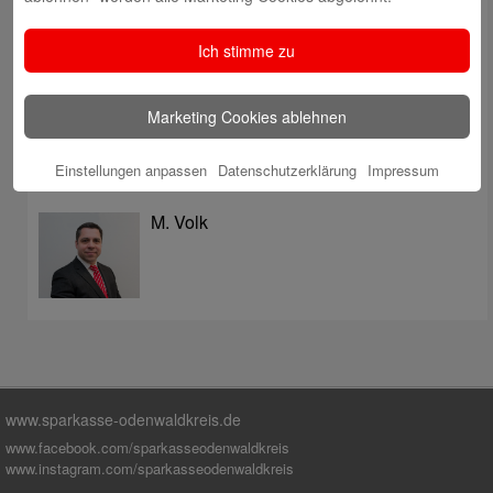
überzeugt mit Kompetenz, Service und Erfolgsbilanz
Digitale Apotheke in der Sparkassen-Geschäftsstelle
Ich stimme zu
Fränkisch-Crumbach eröffnet
Sparkasse stärkt das soziale Miteinander im
Marketing Cookies ablehnen
Odenwaldkreis
Einstellungen anpassen
Datenschutzerklärung
Impressum
Autoren
M. Volk
www.sparkasse-odenwaldkreis.de
www.facebook.com/sparkasseodenwaldkreis
www.instagram.com/sparkasseodenwaldkreis