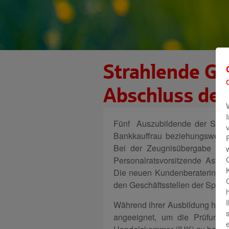
Strahlende Ge
Abschluss der
Fünf Auszubildende der Spark
Bankkauffrau beziehungsweise
Bei der Zeugnisübergabe gratu
Personalratsvorsitzende Astri
Die neuen Kundenberaterinnen
den Geschäftsstellen der Spar
Während ihrer Ausbildung haben 
angeeignet, um die Prüfung 