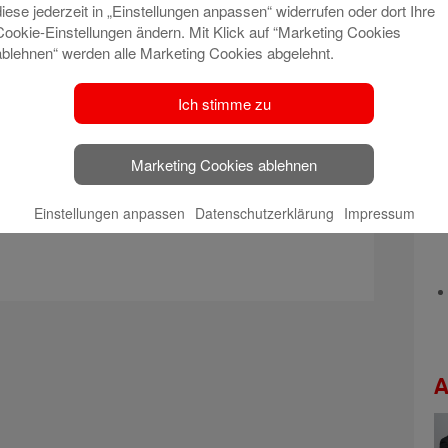
n, sondern auch vom ersten Tag an die Praxis in
diese jederzeit in „Einstellungen anpassen“ widerrufen oder dort Ihre
nd deren Geschäftsgebiet kennengelernt.
Cookie-Einstellungen ändern. Mit Klick auf “Marketing Cookies
ablehnen“ werden alle Marketing Cookies abgelehnt.
 sammeln sie nun in den unterschiedlichen
iserfahrung und setzen ihr erworbenes Wissen im
Ich stimme zu
Personalleiter Thomas Weichel, Lisa Friedrich,
Marketing Cookies ablehnen
id Sontheimer, Sabrina Steiger, Verena Knapp,
l und Sparkassendirektor Karlheinz Ihrig
Einstellungen anpassen
Datenschutzerklärung
Impressum
A