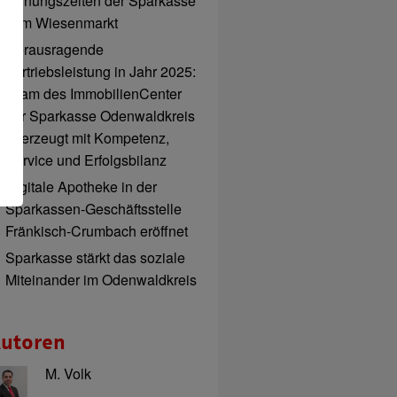
Öffnungszeiten der Sparkasse
zum Wiesenmarkt
Herausragende
Vertriebsleistung in Jahr 2025:
Team des ImmobilienCenter
der Sparkasse Odenwaldkreis
überzeugt mit Kompetenz,
Service und Erfolgsbilanz
Digitale Apotheke in der
Sparkassen-Geschäftsstelle
Fränkisch-Crumbach eröffnet
Sparkasse stärkt das soziale
Miteinander im Odenwaldkreis
utoren
M. Volk