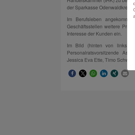
Handelskammer (IHK) zu bestehe
der Sparkasse Odenwaldkreis u
Im Berufsleben angekommen,
Geschäftsstellen weitere Prax
Interesse der Kunden ein.
Im Bild (hinten von links): 
Personalratsvorsitzende Astr
Jessica Eva Ette, Timo Schwöbe