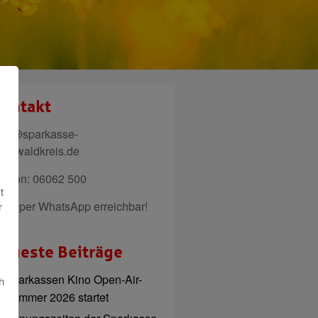
ontakt
ail@sparkasse-
denwaldkreis.de
elefon: 06062 500
t
uch per WhatsApp erreichbar!
r
eueste Beiträge
Sparkassen Kino Open-Air-
h
Sommer 2026 startet