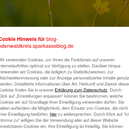
sichter zum
blog-
Cookie Hinweis für
K
odenwaldkreis.sparkasseblog.de
 Berufsausbildung
m
Wir verwenden Cookies, um Ihnen die Funktionen auf unseren
o
Internetauftritten optimal zur Verfügung zu stellen. Darüber hinaus
asse Odenwaldkreis haben ihre Ausbildung zur
verwenden wir Cookies, die lediglich zu Statistikzwecken, zur
T
 zum Bankkaufmann erfolgreich abgeschlossen.
Reichweitenmessung oder zur Anzeige personalisierter Inhalte genutz
lierten Sparkassendirektor Karlheinz Ihrig und
A
werden. Detaillierte Informationen über Art, Herkunft und Zweck diese
Cookies finden Sie in unserer
Erklärung zum Datenschutz
. Durch
d Sontheimer zur bestandenen Abschlussprüfung.
Klick auf „Einstellungen anpassen“ können Sie bestimmen, welche
 und Kundenberater verstärken nun die Teams in
Cookies wir auf Grundlage Ihrer Einwilligung verwenden dürfen. Sie
N
kasse Odenwaldkreis.
haben außerdem die Möglichkeit, dem Einsatz von Cookies, die nicht
Ihrer Einwilligung bedürfen,
hier
zu widersprechen. Durch Klick auf “Ic
sich die neuen Mitarbeiter nicht nur viel Theorie
stimme zu“ willigen Sie der Verwendung aller auf dieser Website
vor dem Prüfungsausschuss der Industrie- und
einsetzbaren Cookies ein. Ihre Einwilligung ist freiwillig. Sie können