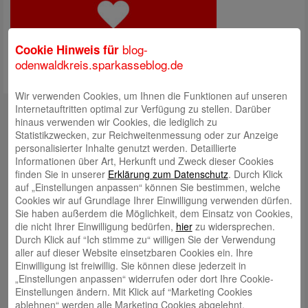
blog-
Cookie Hinweis für
odenwaldkreis.sparkasseblog.de
Wir verwenden Cookies, um Ihnen die Funktionen auf unseren
Kontakt
Internetauftritten optimal zur Verfügung zu stellen. Darüber
hinaus verwenden wir Cookies, die lediglich zu
mail@sparkasse-odenwaldkreis.de
Statistikzwecken, zur Reichweitenmessung oder zur Anzeige
personalisierter Inhalte genutzt werden. Detaillierte
Telefon: 06062 500
Informationen über Art, Herkunft und Zweck dieser Cookies
finden Sie in unserer
Erklärung zum Datenschutz
. Durch Klick
Auch per WhatsApp erreichbar!
auf „Einstellungen anpassen“ können Sie bestimmen, welche
Cookies wir auf Grundlage Ihrer Einwilligung verwenden dürfen.
Neueste Beiträge
Sie haben außerdem die Möglichkeit, dem Einsatz von Cookies,
die nicht Ihrer Einwilligung bedürfen,
hier
zu widersprechen.
Sparkassen Kino Open-Air-Sommer 2026 startet
Durch Klick auf “Ich stimme zu“ willigen Sie der Verwendung
aller auf dieser Website einsetzbaren Cookies ein. Ihre
Öffnungszeiten der Sparkasse zum Wiesenmarkt
Einwilligung ist freiwillig. Sie können diese jederzeit in
Herausragende Vertriebsleistung in Jahr 2025: Team
„Einstellungen anpassen“ widerrufen oder dort Ihre Cookie-
Einstellungen ändern. Mit Klick auf “Marketing Cookies
des ImmobilienCenter der Sparkasse Odenwaldkreis
ablehnen“ werden alle Marketing Cookies abgelehnt.