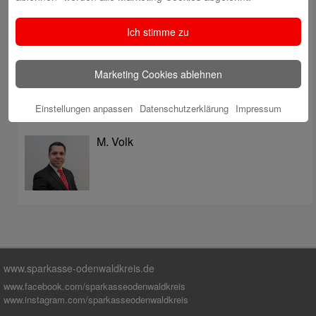
überzeugt mit Kompetenz, Service und Erfolgsbilanz
Digitale Apotheke in der Sparkassen-Geschäftsstelle
Ich stimme zu
Fränkisch-Crumbach eröffnet
Sparkasse stärkt das soziale Miteinander im
Marketing Cookies ablehnen
Odenwaldkreis
Einstellungen anpassen
Datenschutzerklärung
Impressum
Autoren
M. Volk
www.sparkasse-odenwaldkreis.de
www.facebook.com/sparkasseodenwaldkreis
www.instagram.com/sparkasseodenwaldkreis