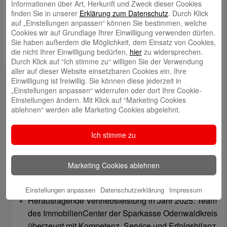
Informationen über Art, Herkunft und Zweck dieser Cookies
Karina Krenz (Mitte, mit Stern) leitete das Seminar für die Odenwälder
finden Sie in unserer
Erklärung zum Datenschutz
. Durch Klick
Erzieherinnen.
auf „Einstellungen anpassen“ können Sie bestimmen, welche
Cookies wir auf Grundlage Ihrer Einwilligung verwenden dürfen.
Sie haben außerdem die Möglichkeit, dem Einsatz von Cookies,
die nicht Ihrer Einwilligung bedürfen,
hier
zu widersprechen.
Durch Klick auf “Ich stimme zu“ willigen Sie der Verwendung
aller auf dieser Website einsetzbaren Cookies ein. Ihre
Kontakt
Einwilligung ist freiwillig. Sie können diese jederzeit in
„Einstellungen anpassen“ widerrufen oder dort Ihre Cookie-
mail@sparkasse-odenwaldkreis.de
Einstellungen ändern. Mit Klick auf “Marketing Cookies
ablehnen“ werden alle Marketing Cookies abgelehnt.
Telefon: 06062 500
Auch per WhatsApp erreichbar!
Ich stimme zu
Neueste Beiträge
Marketing Cookies ablehnen
Sparkassen Kino Open-Air-Sommer 2026 startet
Öffnungszeiten der Sparkasse zum Wiesenmarkt
Einstellungen anpassen
Datenschutzerklärung
Impressum
Herausragende Vertriebsleistung in Jahr 2025: Team
des ImmobilienCenter der Sparkasse Odenwaldkreis
überzeugt mit Kompetenz, Service und Erfolgsbilanz