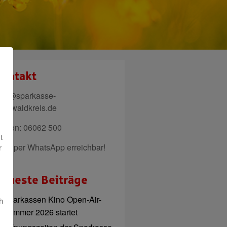
ontakt
ail@sparkasse-
denwaldkreis.de
elefon: 06062 500
t
uch per WhatsApp erreichbar!
r
eueste Beiträge
Sparkassen Kino Open-Air-
h
Sommer 2026 startet