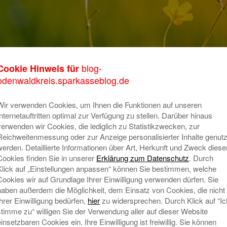
lburg 3
blog-
Cookie Hinweis für
K
odenwaldkreis.sparkasseblog.de
m
Wir verwenden Cookies, um Ihnen die Funktionen auf unseren
o
Internetauftritten optimal zur Verfügung zu stellen. Darüber hinaus
verwenden wir Cookies, die lediglich zu Statistikzwecken, zur
T
Reichweitenmessung oder zur Anzeige personalisierter Inhalte genutz
A
werden. Detaillierte Informationen über Art, Herkunft und Zweck diese
Cookies finden Sie in unserer
Erklärung zum Datenschutz
. Durch
Klick auf „Einstellungen anpassen“ können Sie bestimmen, welche
Cookies wir auf Grundlage Ihrer Einwilligung verwenden dürfen. Sie
N
haben außerdem die Möglichkeit, dem Einsatz von Cookies, die nicht
Ihrer Einwilligung bedürfen,
hier
zu widersprechen. Durch Klick auf “Ic
stimme zu“ willigen Sie der Verwendung aller auf dieser Website
einsetzbaren Cookies ein. Ihre Einwilligung ist freiwillig. Sie können