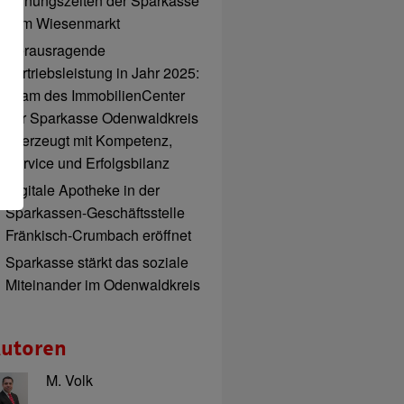
Öffnungszeiten der Sparkasse
zum Wiesenmarkt
Herausragende
Vertriebsleistung in Jahr 2025:
Team des ImmobilienCenter
der Sparkasse Odenwaldkreis
überzeugt mit Kompetenz,
Service und Erfolgsbilanz
Digitale Apotheke in der
Sparkassen-Geschäftsstelle
Fränkisch-Crumbach eröffnet
Sparkasse stärkt das soziale
Miteinander im Odenwaldkreis
utoren
M. Volk