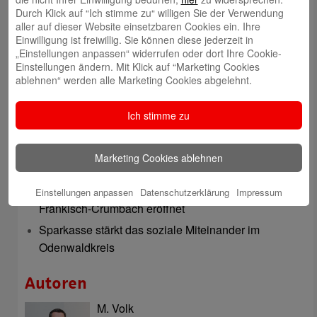
Telefon: 06062 500
Durch Klick auf “Ich stimme zu“ willigen Sie der Verwendung
aller auf dieser Website einsetzbaren Cookies ein. Ihre
Auch per WhatsApp erreichbar!
Einwilligung ist freiwillig. Sie können diese jederzeit in
„Einstellungen anpassen“ widerrufen oder dort Ihre Cookie-
Neueste Beiträge
Einstellungen ändern. Mit Klick auf “Marketing Cookies
ablehnen“ werden alle Marketing Cookies abgelehnt.
Sparkassen Kino Open-Air-Sommer 2026 startet
Öffnungszeiten der Sparkasse zum Wiesenmarkt
Ich stimme zu
Herausragende Vertriebsleistung in Jahr 2025: Team
des ImmobilienCenter der Sparkasse Odenwaldkreis
Marketing Cookies ablehnen
überzeugt mit Kompetenz, Service und Erfolgsbilanz
Digitale Apotheke in der Sparkassen-Geschäftsstelle
Einstellungen anpassen
Datenschutzerklärung
Impressum
Fränkisch-Crumbach eröffnet
Sparkasse stärkt das soziale Miteinander im
Odenwaldkreis
Autoren
M. Volk