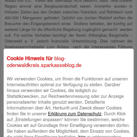
Abbau von Erz. Vielen war überhaupt nicht bekannt, dass Teile unserer
Region einmal eine Bergbaulandschaft waren. Immerhin wurden in
früheren Zeiten aus den Gruben zwischen Vierstöck und Rohrbach rund
400.000 t Manganerz gefördert. Geführt von Jochen Rietdorf durften die
Besucher den Eingangsbereich eines Stollens betreten, der künftig auf
weiterer Länge für die öffentliche Begehung zugänglich gemacht werden
soll. Für solche Vorhaben benötigt der Verein Altbergbau Bergstraße –
Odenwald e. V. jedoch finanzielle Unterstützung. Dies nahmen die
Sparkassenmitarbeiter zum Anlass, nach der interessanten Führung
eine für Bergbauforschungsgrabungen zweckgebundene Spende in
blog-
Cookie Hinweis für
Höhe von 250 Euro an das Vereinsmitglied Jochen Rietdorf zu
odenwaldkreis.sparkasseblog.de
überreichen.
Das Foto zeigt (von links): Jana Weber, Dieter Walther, Reiner Ehrhard,
Wir verwenden Cookies, um Ihnen die Funktionen auf unseren
Andreas Schmelzer, Jochen Rietdorf, Andreas Lorenz, Dieter
Internetauftritten optimal zur Verfügung zu stellen. Darüber
Bundschuh, Jürgen Gölz, Petra Groll und Ulrike Wilka.
hinaus verwenden wir Cookies, die lediglich zu
Statistikzwecken, zur Reichweitenmessung oder zur Anzeige
personalisierter Inhalte genutzt werden. Detaillierte
Informationen über Art, Herkunft und Zweck dieser Cookies
finden Sie in unserer
Erklärung zum Datenschutz
. Durch Klick
auf „Einstellungen anpassen“ können Sie bestimmen, welche
Kontakt
Cookies wir auf Grundlage Ihrer Einwilligung verwenden dürfen.
Sie haben außerdem die Möglichkeit, dem Einsatz von Cookies,
mail@sparkasse-odenwaldkreis.de
die nicht Ihrer Einwilligung bedürfen,
hier
zu widersprechen.