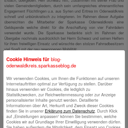
Erbach, übergeben. Herr Schwarz hilft, zusammen mit seiner Frau und
vielen Gemeindemitgliedern, durch sein umfangreiches ehrenamtliches
Engagement Flüchtlingen u.a. aus Syrien und Eritrea im Odenwaldkreis
schnell und unbürokratisch zu integrieren. Im Rahmen dieser Aufgabe
überreichten die Mitarbeiter der Sparkasse Odenwaldkreis eine
Geldspende welche direkt für die Anschaffung von vier Fahrrädern
verwendet wurde. Die Sparkasse bedankte sich im Rahmen der
Übergabe nochmals ausdrücklich bei Herrn Schwarz und seinen Helfern
für ihren freiwilligen Einsatz und wünschte den stolzen Fahrradbesitzern
viel Spaß mit der neu gewonnenen Mobilität.
blog-
Cookie Hinweis für
odenwaldkreis.sparkasseblog.de
Bildunterschrift:
Die Sparkassen-Mitarbeiter (v. links) Kevin Schäffler, Isabell Walther,
Wir verwenden Cookies, um Ihnen die Funktionen auf unseren
Harald Schnellbacher, Carmen Wolf und Eva Trautmann übergaben
Internetauftritten optimal zur Verfügung zu stellen. Darüber
zusammen mit Wolfgang Schwarz (rechts) und seiner Ehefrau (Mitte
hinaus verwenden wir Cookies, die lediglich zu
hinten) die Fahrräder an vier Flüchtlinge.
Statistikzwecken, zur Reichweitenmessung oder zur Anzeige
personalisierter Inhalte genutzt werden. Detaillierte
Informationen über Art, Herkunft und Zweck dieser Cookies
finden Sie in unserer
Erklärung zum Datenschutz
. Durch Klick
auf „Einstellungen anpassen“ können Sie bestimmen, welche
Kontakt
Cookies wir auf Grundlage Ihrer Einwilligung verwenden dürfen.
Sie haben außerdem die Möglichkeit, dem Einsatz von Cookies,