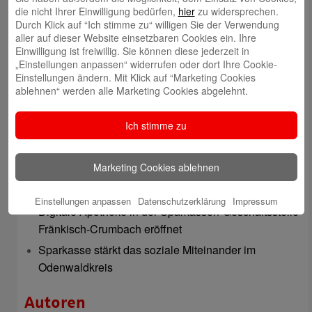
die nicht Ihrer Einwilligung bedürfen,
hier
zu widersprechen.
mail@sparkasse-odenwaldkreis.de
Durch Klick auf “Ich stimme zu“ willigen Sie der Verwendung
Telefon: 06062 500
aller auf dieser Website einsetzbaren Cookies ein. Ihre
Einwilligung ist freiwillig. Sie können diese jederzeit in
Auch per WhatsApp erreichbar!
„Einstellungen anpassen“ widerrufen oder dort Ihre Cookie-
Einstellungen ändern. Mit Klick auf “Marketing Cookies
Neueste Beiträge
ablehnen“ werden alle Marketing Cookies abgelehnt.
Sparkassen Kino Open-Air-Sommer 2026 startet
Ich stimme zu
Öffnungszeiten der Sparkasse zum Wiesenmarkt
Herausragende Vertriebsleistung in Jahr 2025: Team
Marketing Cookies ablehnen
des ImmobilienCenter der Sparkasse Odenwaldkreis
überzeugt mit Kompetenz, Service und Erfolgsbilanz
Einstellungen anpassen
Datenschutzerklärung
Impressum
Digitale Apotheke in der Sparkassen-Geschäftsstelle
Fränkisch-Crumbach eröffnet
Sparkasse stärkt das soziale Miteinander im
Odenwaldkreis
Autoren