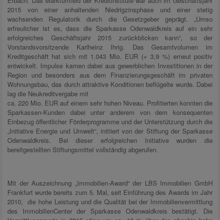
Erbach. Das Marktumfeld der Kreditinstitute war auch im Geschäftsjahr
2015 von einer anhaltenden Niedrigzinsphase und einer stetig
wachsenden Regulatorik durch die Gesetzgeber geprägt. „Umso
erfreulicher ist es, dass die Sparkasse Odenwaldkreis auf ein sehr
erfolgreiches Geschäftsjahr 2015 zurückblicken kann“, so der
Vorstandsvorsitzende Karlheinz Ihrig. Das Gesamtvolumen im
Kreditgeschäft hat sich mit 1.043 Mio. EUR (+ 3,9 %) erneut positiv
entwickelt. Impulse kamen dabei aus gewerblichen Investitionen in der
Region und besonders aus dem Finanzierungsgeschäft im privaten
Wohnungsbau, das durch attraktive Konditionen beflügelte wurde. Dabei
lag die Neukreditvergabe mit
ca. 220 Mio. EUR auf einem sehr hohen Niveau. Profitierten konnten die
Sparkassen-Kunden dabei unter anderem von dem konsequenten
Einbezug öffentlicher Förderprogramme und der Unterstützung durch die
„Initiative Energie und Umwelt“, initiiert von der Stiftung der Sparkasse
Odenwaldkreis. Bei dieser erfolgreichen Initiative wurden die
bereitgestellten Stiftungsmittel vollständig abgerufen.
Mit der Auszeichnung „Immobilien-Award“ der LBS Immobilien GmbH
Frankfurt wurde bereits zum 5. Mal, seit Einführung des Awards im Jahr
2010, die hohe Leistung und die Qualität bei der Immobilienvermittlung
des ImmobilienCenter der Sparkasse Odenwaldkreis bestätigt. Die