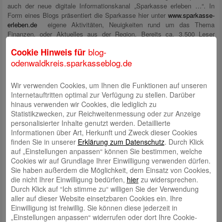
auch der neue digitale Informationskanal „Sparkasse erleben …“. In
Form eines Blogs präsentiert die Sparkasse hier unter
www.sparkasse-
erleben.de
eigene Aktivitäten, Neuigkeiten rund um das Thema
Finanzen, oder Aktuelles aus der Region. Bereits ca. 3.500 Leser
greifen monatlich auf dieses digitale Medium zu.
blog-
Cookie Hinweis für
odenwaldkreis.sparkasseblog.de
„Finanzinstitute unterscheiden sich immer weniger über Produkte und
Wir verwenden Cookies, um Ihnen die Funktionen auf unseren
Dienstleistungen. Damit wird das Vertrauen der Kunden immer
Internetauftritten optimal zur Verfügung zu stellen. Darüber
entscheidender. Und für Vertrauen stehen neben seriösen Produkten in
hinaus verwenden wir Cookies, die lediglich zu
erster Linie die Beraterinnen und Berater der Sparkasse Odenwaldkreis“,
Statistikzwecken, zur Reichweitenmessung oder zur Anzeige
so Sparkassendirektor Uwe Klauer. Im Ergebnis führte dies zu einem
personalisierter Inhalte genutzt werden. Detaillierte
Zuwachs der bilanziellen Kundeneinlagen um 2,6 % auf 1.038 Mio.
Informationen über Art, Herkunft und Zweck dieser Cookies
Euro. Die Umsätze im Wertpapiergeschäft stiegen mit einem Plus von
finden Sie in unserer
Erklärung zum Datenschutz
. Durch Klick
12,3 % sehr prägnant. Die Bilanzsumme blieb mit ca. 1,5 Mrd. EUR
auf „Einstellungen anpassen“ können Sie bestimmen, welche
nahezu konstant.
Cookies wir auf Grundlage Ihrer Einwilligung verwenden dürfen.
Sie haben außerdem die Möglichkeit, dem Einsatz von Cookies,
die nicht Ihrer Einwilligung bedürfen,
hier
zu widersprechen.
Mit der Ertragsentwicklung ist die Sparkasse trotz leicht rückläufigem
Durch Klick auf “Ich stimme zu“ willigen Sie der Verwendung
Betriebsergebnis zufrieden. Dies liegt in Relation zur Bilanzsumme mit
aller auf dieser Website einsetzbaren Cookies ein. Ihre
15 Mio EUR oberhalb der hessischen Sparkassen. Damit kann die
Einwilligung ist freiwillig. Sie können diese jederzeit in
Sparkasse auch künftig mit einer hohen Eigenkapitalquote auf Stabilität
„Einstellungen anpassen“ widerrufen oder dort Ihre Cookie-