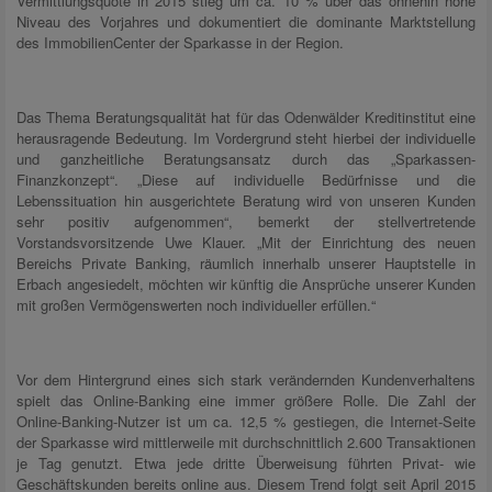
Vermittlungsquote in 2015 stieg um ca. 10 % über das ohnehin hohe
Niveau des Vorjahres und dokumentiert die dominante Marktstellung
des ImmobilienCenter der Sparkasse in der Region.
Das Thema Beratungsqualität hat für das Odenwälder Kreditinstitut eine
herausragende Bedeutung. Im Vordergrund steht hierbei der individuelle
und ganzheitliche Beratungsansatz durch das „Sparkassen-
Finanzkonzept“. „Diese auf individuelle Bedürfnisse und die
Lebenssituation hin ausgerichtete Beratung wird von unseren Kunden
sehr positiv aufgenommen“, bemerkt der stellvertretende
Vorstandsvorsitzende Uwe Klauer. „Mit der Einrichtung des neuen
Bereichs Private Banking, räumlich innerhalb unserer Hauptstelle in
Erbach angesiedelt, möchten wir künftig die Ansprüche unserer Kunden
mit großen Vermögenswerten noch individueller erfüllen.“
Vor dem Hintergrund eines sich stark verändernden Kundenverhaltens
spielt das Online-Banking eine immer größere Rolle. Die Zahl der
Online-Banking-Nutzer ist um ca. 12,5 % gestiegen, die Internet-Seite
der Sparkasse wird mittlerweile mit durchschnittlich 2.600 Transaktionen
je Tag genutzt. Etwa jede dritte Überweisung führten Privat- wie
Geschäftskunden bereits online aus. Diesem Trend folgt seit April 2015