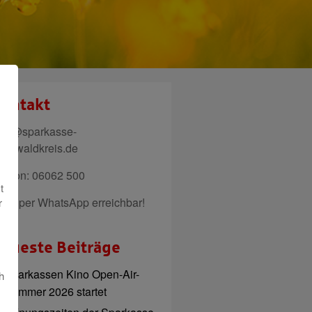
ontakt
ail@sparkasse-
denwaldkreis.de
elefon: 06062 500
t
uch per WhatsApp erreichbar!
r
eueste Beiträge
Sparkassen Kino Open-Air-
h
Sommer 2026 startet