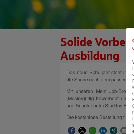
Solide Vorbere
Ausbildung
Das neue Schuljahr steht in de
die Suche nach dem passenden
Mit unseren Mein Job-Broschür
„Mustergültig bewerben“ und „T
und Schüler beim Start ins Beru
Die kostenlose Bestellung find