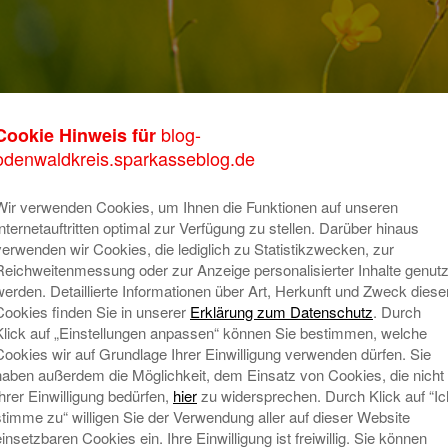
itung auf die
blog-
Cookie Hinweis für
K
odenwaldkreis.sparkasseblog.de
m
Wir verwenden Cookies, um Ihnen die Funktionen auf unseren
o
Internetauftritten optimal zur Verfügung zu stellen. Darüber hinaus
n Startlöchern und für viele Schüler beginnt bald
verwenden wir Cookies, die lediglich zu Statistikzwecken, zur
T
 Ausbildungsplatz.
Reichweitenmessung oder zur Anzeige personalisierter Inhalte genutz
A
werden. Detaillierte Informationen über Art, Herkunft und Zweck diese
en „Schritt für Schritt zum Ausbildungsplatz“,
Cookies finden Sie in unserer
Erklärung zum Datenschutz
. Durch
ag eins“ möchten wir interessierte Schülerinnen
Klick auf „Einstellungen anpassen“ können Sie bestimmen, welche
fsleben unterstützen.
Cookies wir auf Grundlage Ihrer Einwilligung verwenden dürfen. Sie
N
haben außerdem die Möglichkeit, dem Einsatz von Cookies, die nicht
en Sie auf unserer
Homepage
.
Ihrer Einwilligung bedürfen,
hier
zu widersprechen. Durch Klick auf “Ic
stimme zu“ willigen Sie der Verwendung aller auf dieser Website
einsetzbaren Cookies ein. Ihre Einwilligung ist freiwillig. Sie können