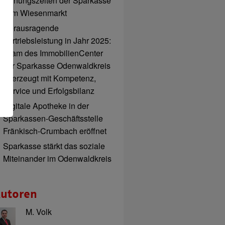
Öffnungszeiten der Sparkasse
zum Wiesenmarkt
Herausragende
Vertriebsleistung in Jahr 2025:
Team des ImmobilienCenter
der Sparkasse Odenwaldkreis
überzeugt mit Kompetenz,
Service und Erfolgsbilanz
Digitale Apotheke in der
Sparkassen-Geschäftsstelle
Fränkisch-Crumbach eröffnet
Sparkasse stärkt das soziale
Miteinander im Odenwaldkreis
utoren
M. Volk