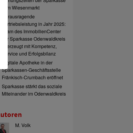
Öffnungszeiten der Sparkasse
zum Wiesenmarkt
Herausragende
Vertriebsleistung in Jahr 2025:
Team des ImmobilienCenter
der Sparkasse Odenwaldkreis
überzeugt mit Kompetenz,
Service und Erfolgsbilanz
Digitale Apotheke in der
Sparkassen-Geschäftsstelle
Fränkisch-Crumbach eröffnet
Sparkasse stärkt das soziale
Miteinander im Odenwaldkreis
utoren
M. Volk