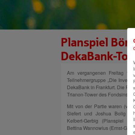
Planspiel Bör
DekaBank-Towe
Am vergangenen Freitag waren
Teilnehmergruppe „Die Investor
DekaBank in Frankfurt. Die Prei
Trianon-Tower des Fondsinstituts
Mit von der Partie waren (v. l
Siefert und Joshua Bolig („D
Kelbert-Gerbig (Planspiel Bör
Bettina Wannowius (Ernst-Göbe