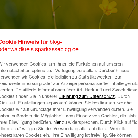
se-Siegerehrung im
blog-
Cookie Hinweis für
K
odenwaldkreis.sparkasseblog.de
r in Frankfurt
m
Wir verwenden Cookies, um Ihnen die Funktionen auf unseren
o
Internetauftritten optimal zur Verfügung zu stellen. Darüber hinaus
 Vertreter der erfolgreichen Planspiel Börse
verwenden wir Cookies, die lediglich zu Statistikzwecken, zur
T
en“ (Ernst-Göbel-Schule Höchst) zu Gast bei der
Reichweitenmessung oder zur Anzeige personalisierter Inhalte genutz
sverleihung fand in luftiger Höhe, im 44. Stock des
A
werden. Detaillierte Informationen über Art, Herkunft und Zweck diese
Cookies finden Sie in unserer
Erklärung zum Datenschutz
. Durch
, statt.
Klick auf „Einstellungen anpassen“ können Sie bestimmen, welche
inks) Ralph Drosch (Leiter Private Banking), Luca
Cookies wir auf Grundlage Ihrer Einwilligung verwenden dürfen. Sie
N
haben außerdem die Möglichkeit, dem Einsatz von Cookies, die nicht
ie Investoren“, Ernst-Göbel-Schule) mit Nicole
Ihrer Einwilligung bedürfen,
hier
zu widersprechen. Durch Klick auf “Ic
se Organisatorin, Marketing) und Schulleiterin
stimme zu“ willigen Sie der Verwendung aller auf dieser Website
l-Schule).
einsetzbaren Cookies ein. Ihre Einwilligung ist freiwillig. Sie können