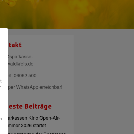
ontakt
ail@sparkasse-
denwaldkreis.de
elefon: 06062 500
t
uch per WhatsApp erreichbar!
r
eueste Beiträge
Sparkassen Kino Open-Air-
h
Sommer 2026 startet