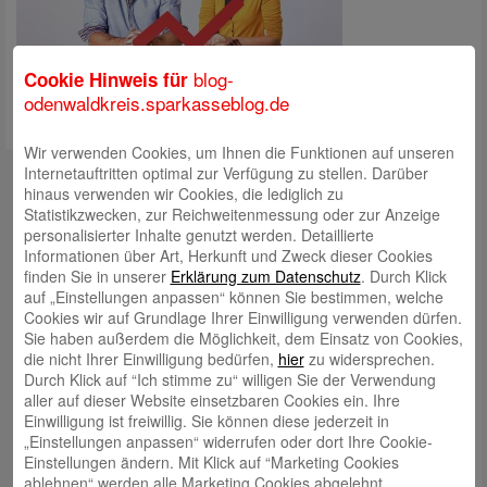
blog-
Cookie Hinweis für
odenwaldkreis.sparkasseblog.de
Wir verwenden Cookies, um Ihnen die Funktionen auf unseren
Kontakt
Internetauftritten optimal zur Verfügung zu stellen. Darüber
hinaus verwenden wir Cookies, die lediglich zu
mail@sparkasse-odenwaldkreis.de
Statistikzwecken, zur Reichweitenmessung oder zur Anzeige
personalisierter Inhalte genutzt werden. Detaillierte
Telefon: 06062 500
Informationen über Art, Herkunft und Zweck dieser Cookies
finden Sie in unserer
Erklärung zum Datenschutz
. Durch Klick
Auch per WhatsApp erreichbar!
auf „Einstellungen anpassen“ können Sie bestimmen, welche
Cookies wir auf Grundlage Ihrer Einwilligung verwenden dürfen.
Neueste Beiträge
Sie haben außerdem die Möglichkeit, dem Einsatz von Cookies,
die nicht Ihrer Einwilligung bedürfen,
hier
zu widersprechen.
Sparkassen Kino Open-Air-Sommer 2026 startet
Durch Klick auf “Ich stimme zu“ willigen Sie der Verwendung
aller auf dieser Website einsetzbaren Cookies ein. Ihre
Öffnungszeiten der Sparkasse zum Wiesenmarkt
Einwilligung ist freiwillig. Sie können diese jederzeit in
Herausragende Vertriebsleistung in Jahr 2025: Team
„Einstellungen anpassen“ widerrufen oder dort Ihre Cookie-
Einstellungen ändern. Mit Klick auf “Marketing Cookies
des ImmobilienCenter der Sparkasse Odenwaldkreis
ablehnen“ werden alle Marketing Cookies abgelehnt.