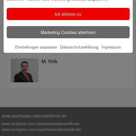
überzeugt mit Kompetenz, Service und Erfolgsbilanz
Digitale Apotheke in der Sparkassen-Geschäftsstelle
Ich stimme zu
Fränkisch-Crumbach eröffnet
Sparkasse stärkt das soziale Miteinander im
Marketing Cookies ablehnen
Odenwaldkreis
Einstellungen anpassen
Datenschutzerklärung
Impressum
Autoren
M. Volk
www.sparkasse-odenwaldkreis.de
www.facebook.com/sparkasseodenwaldkreis
www.instagram.com/sparkasseodenwaldkreis