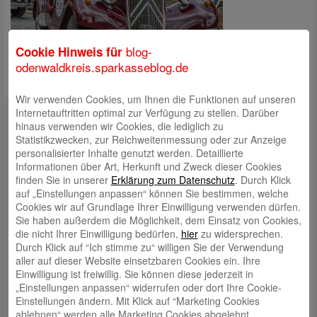
blog-
Cookie Hinweis für
odenwaldkreis.sparkasseblog.de
Wir verwenden Cookies, um Ihnen die Funktionen auf unseren
Kontakt
Internetauftritten optimal zur Verfügung zu stellen. Darüber
hinaus verwenden wir Cookies, die lediglich zu
mail@sparkasse-odenwaldkreis.de
Statistikzwecken, zur Reichweitenmessung oder zur Anzeige
personalisierter Inhalte genutzt werden. Detaillierte
Telefon: 06062 500
Informationen über Art, Herkunft und Zweck dieser Cookies
finden Sie in unserer
Erklärung zum Datenschutz
. Durch Klick
Auch per WhatsApp erreichbar!
auf „Einstellungen anpassen“ können Sie bestimmen, welche
Cookies wir auf Grundlage Ihrer Einwilligung verwenden dürfen.
Neueste Beiträge
Sie haben außerdem die Möglichkeit, dem Einsatz von Cookies,
die nicht Ihrer Einwilligung bedürfen,
hier
zu widersprechen.
Sparkassen Kino Open-Air-Sommer 2026 startet
Durch Klick auf “Ich stimme zu“ willigen Sie der Verwendung
aller auf dieser Website einsetzbaren Cookies ein. Ihre
Öffnungszeiten der Sparkasse zum Wiesenmarkt
Einwilligung ist freiwillig. Sie können diese jederzeit in
Herausragende Vertriebsleistung in Jahr 2025: Team
„Einstellungen anpassen“ widerrufen oder dort Ihre Cookie-
Einstellungen ändern. Mit Klick auf “Marketing Cookies
des ImmobilienCenter der Sparkasse Odenwaldkreis
ablehnen“ werden alle Marketing Cookies abgelehnt.