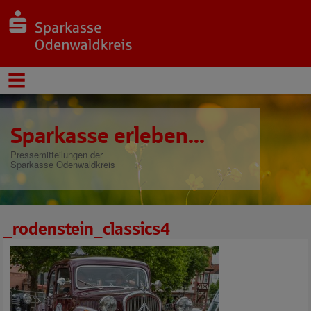
Sparkasse erleben...
Pressemitteilungen der
Sparkasse Odenwaldkreis
_rodenstein_classics4