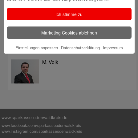
überzeugt mit Kompetenz, Service und Erfolgsbilanz
Digitale Apotheke in der Sparkassen-Geschäftsstelle
Ich stimme zu
Fränkisch-Crumbach eröffnet
Sparkasse stärkt das soziale Miteinander im
Marketing Cookies ablehnen
Odenwaldkreis
Einstellungen anpassen
Datenschutzerklärung
Impressum
Autoren
M. Volk
www.sparkasse-odenwaldkreis.de
www.facebook.com/sparkasseodenwaldkreis
www.instagram.com/sparkasseodenwaldkreis