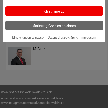
überzeugt mit Kompetenz, Service und Erfolgsbilanz
Digitale Apotheke in der Sparkassen-Geschäftsstelle
Ich stimme zu
Fränkisch-Crumbach eröffnet
Sparkasse stärkt das soziale Miteinander im
Marketing Cookies ablehnen
Odenwaldkreis
Einstellungen anpassen
Datenschutzerklärung
Impressum
Autoren
M. Volk
www.sparkasse-odenwaldkreis.de
www.facebook.com/sparkasseodenwaldkreis
www.instagram.com/sparkasseodenwaldkreis