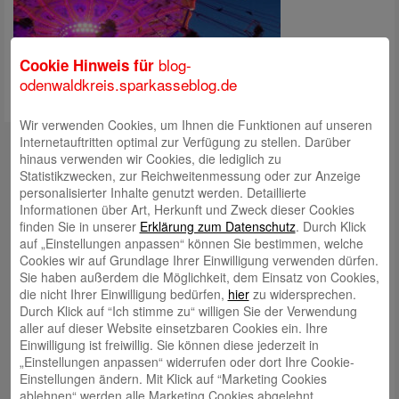
blog-
Cookie Hinweis für
odenwaldkreis.sparkasseblog.de
Wir verwenden Cookies, um Ihnen die Funktionen auf unseren
Kontakt
Internetauftritten optimal zur Verfügung zu stellen. Darüber
hinaus verwenden wir Cookies, die lediglich zu
mail@sparkasse-odenwaldkreis.de
Statistikzwecken, zur Reichweitenmessung oder zur Anzeige
personalisierter Inhalte genutzt werden. Detaillierte
Telefon: 06062 500
Informationen über Art, Herkunft und Zweck dieser Cookies
finden Sie in unserer
Erklärung zum Datenschutz
. Durch Klick
Auch per WhatsApp erreichbar!
auf „Einstellungen anpassen“ können Sie bestimmen, welche
Cookies wir auf Grundlage Ihrer Einwilligung verwenden dürfen.
Neueste Beiträge
Sie haben außerdem die Möglichkeit, dem Einsatz von Cookies,
die nicht Ihrer Einwilligung bedürfen,
hier
zu widersprechen.
Sparkassen Kino Open-Air-Sommer 2026 startet
Durch Klick auf “Ich stimme zu“ willigen Sie der Verwendung
aller auf dieser Website einsetzbaren Cookies ein. Ihre
Öffnungszeiten der Sparkasse zum Wiesenmarkt
Einwilligung ist freiwillig. Sie können diese jederzeit in
Herausragende Vertriebsleistung in Jahr 2025: Team
„Einstellungen anpassen“ widerrufen oder dort Ihre Cookie-
Einstellungen ändern. Mit Klick auf “Marketing Cookies
des ImmobilienCenter der Sparkasse Odenwaldkreis
ablehnen“ werden alle Marketing Cookies abgelehnt.