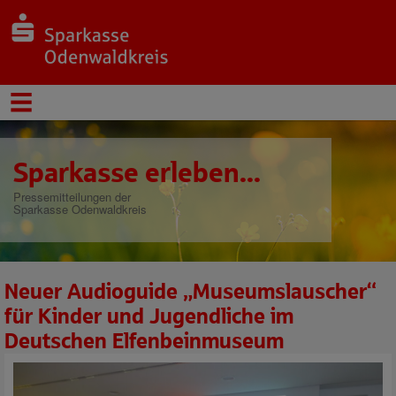
Sparkasse erleben...
Pressemitteilungen der
Sparkasse Odenwaldkreis
Neuer Audioguide „Museumslauscher“
für Kinder und Jugendliche im
Deutschen Elfenbeinmuseum