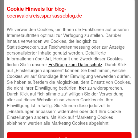
lokalen Schulen. Die Kinder und Jugendliche besuchen zunächst das
Museum, treffen eine Auswahl, welche Themen für ihre eigene
blog-
Cookie Hinweis für
Altersgruppe relevant sind, und schaffen daraus lebendige Hörbilder,
odenwaldkreis.sparkasseblog.de
versehen mit passenden Geräuschen und atmosphärischer Musik.
Redaktionell begleitet wird das Audioguide-Projekt von Maria Bonifer
Wir verwenden Cookies, um Ihnen die Funktionen auf unseren
und Juliane Spatz von hr2-kultur.
Internetauftritten optimal zur Verfügung zu stellen. Darüber
Das Deutsche Elfenbeinmuseum bietet durch seine junge und
hinaus verwenden wir Cookies, die lediglich zu
innovative Gestaltung sowie durch die Einzigartigkeit seiner Sammlung
Statistikzwecken, zur Reichweitenmessung oder zur Anzeige
ideale Voraussetzungen für das Projekt. Marie-Christin Lieberum,
personalisierter Inhalte genutzt werden. Detaillierte
Leiterin des Museums, und Schirin Lucas, Mitarbeiterin für Bildung und
Informationen über Art, Herkunft und Zweck dieser Cookies
Vermittlung, standen den Schüler:innen bei ihrem Museumsbesuch,
finden Sie in unserer
Erklärung zum Datenschutz
. Durch Klick
dem Zusammentragen von Informationen und der Konzeptionierung
auf „Einstellungen anpassen“ können Sie bestimmen, welche
unterstützend zur Seite.
Cookies wir auf Grundlage Ihrer Einwilligung verwenden dürfen.
Sie haben außerdem die Möglichkeit, dem Einsatz von Cookies,
Künftige junge Gäste entnehmen dem Museumslauscher spannende
die nicht Ihrer Einwilligung bedürfen,
hier
zu widersprechen.
Informationen über das Material Elfenbein, darüber, wie dieses nach
Durch Klick auf “Ich stimme zu“ willigen Sie der Verwendung
Erbach kam, und über die ein oder andere Geschichte hinter den
aller auf dieser Website einsetzbaren Cookies ein. Ihre
Exponaten. Der Audioguide kann durch einen QR-Code am
Einwilligung ist freiwillig. Sie können diese jederzeit in
Museumseingang abgerufen werden.
„Einstellungen anpassen“ widerrufen oder dort Ihre Cookie-
Einstellungen ändern. Mit Klick auf “Marketing Cookies
Das Material Elfenbein und der Handel damit unterliegt heute
Hinweis:
ablehnen“ werden alle Marketing Cookies abgelehnt.
strengen Regularien. Inzwischen haben 183 Länder das 1975 in Kraft
getretene Washingtoner Artenschutzkommen CITES unterzeichnet. Im
Rahmen der Debatte um Artenschutz werden auch Kulturinstitutionen