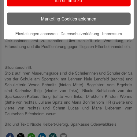
Ich stimme zu
immer häufiger mit der Frage konfrontiert, warum sie überhaupt noch
Objekte aus Elfenbein sammeln und ausstellen. Einen Bildungsauftrag
verantwortungsvoll wahrzunehmen bedeutet für diese aber auch die
Marketing Cookies ablehnen
vielschichtige historische Entwicklung der Menschheits- und
Kulturgeschichte für Besucher- und Besucherinnen anhand von
Einstellungen anpassen
Datenschutzerklärung
Impressum
Objekten erlebbar zu machen und dadurch eine Basis für aktuelle
Diskussionen erst zu schaffen. Dies schließt die Vermittlung, die
Erforschung und die Positionierung gegen illegalen Elfenbeinhandel ein.
Bildunterschrift:
Stolz auf ihren Museumsguide sind die Schülerinnen und Schüler der 5a
von der Schule am Sportpark mit Lehrerin Nele Lengfeld (rechts) und
Schulleiterin Vesna Schmitz (hinten Mitte). Begeistert vom Ergebnis
sind Karlheinz Ihrig (vierter von links), Nicole Schlabach von der
Sparkassen-Kulturstiftung (dritte von links, Direktorin Kirsten Worms
(dritte von rechts), Juliane Spatz und Maria Bonifer vom HR (zweite und
vierte von rechts) und Schirin Lucas und Marie Lieberum vom
Deutschen Elfenbeinmuseum.
Bild und Text: Nicole Kelbert-Gerbig, Sparkasse Odenwaldkreis