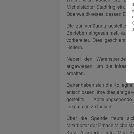
Michelstädter Stadtring ein. K
Odenwaldkreises, dessen Einko
Die zur Verfügung gestellten 
Betrieben eingesammelt, auf Qual
vorbereitet. Dies geschieht au
Helfern.
Neben den Warenspenden ist
angewiesen, um die Infrastruk
erhalten.
Daher haben sich die Kolleginn
entschlossen, ihre diesjährige
gestellte – Abteilungsspend
zukommen zu lassen.
Über die Spende freute sich 
Mitarbeiter der Erbach Michelst
Kurz, Alexander Ihrig, Mira K