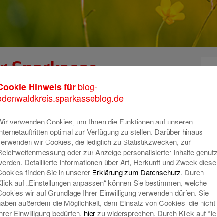
er Sparkasse
K
 unterstützen die
blog-
Cookie Hinweis für
m
odenwaldkreis.sparkasseblog.de
o
Wir verwenden Cookies, um Ihnen die Funktionen auf unseren
T
Internetauftritten optimal zur Verfügung zu stellen. Darüber hinaus
der Verein der Erbach Michelstädter Tafel e.V.. Die
A
verwenden wir Cookies, die lediglich zu Statistikzwecken, zur
 ist es, einen Ausgleich zu schaffen: Sie sammeln
Reichweitenmessung oder zur Anzeige personalisierter Inhalte genutz
Handel und bei Herstellern ein, die auf Grund von
werden. Detaillierte Informationen über Art, Herkunft und Zweck diese
N
Cookies finden Sie in unserer
Erklärung zum Datenschutz
. Durch
ln im Müll landen würden. Verteilt werden diese
Klick auf „Einstellungen anpassen“ können Sie bestimmen, welche
mbolischen Betrag an sozial und wirtschaftlich
Cookies wir auf Grundlage Ihrer Einwilligung verwenden dürfen. Sie
nen eine gesunde Ernährung zu ermöglichen.
haben außerdem die Möglichkeit, dem Einsatz von Cookies, die nicht
Ihrer Einwilligung bedürfen,
hier
zu widersprechen. Durch Klick auf “Ic
50 Kundinnen und Kunden in den Räumen am