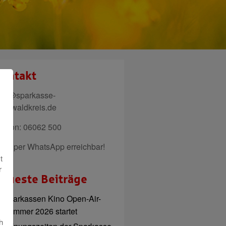
ontakt
ail@sparkasse-
denwaldkreis.de
elefon: 06062 500
uch per WhatsApp erreichbar!
t
r
eueste Beiträge
Sparkassen Kino Open-Air-
Sommer 2026 startet
h