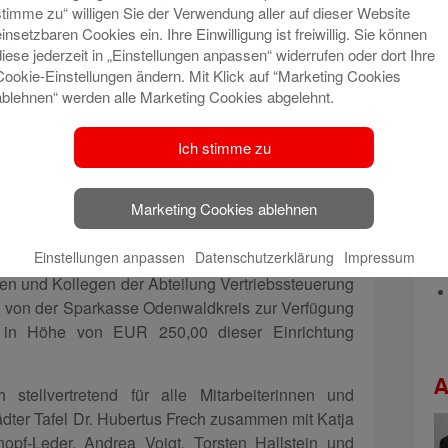
stimme zu“ willigen Sie der Verwendung aller auf dieser Website
unde werden kann jeder Bürger/ jede Bürgerin des
einsetzbaren Cookies ein. Ihre Einwilligung ist freiwillig. Sie können
mmen eine bestimmte Grenze nicht übersteigt.
diese jederzeit in „Einstellungen anpassen“ widerrufen oder dort Ihre
Cookie-Einstellungen ändern. Mit Klick auf “Marketing Cookies
Warenspenden werden täglich bei den beteiligten
ablehnen“ werden alle Marketing Cookies abgelehnt.
ität kontrolliert, sortiert und für die Verkaufstage
sschließlich mit ehrenamtlichen Helferinnen und
Ich stimme zu
 die Tafel jedoch auch auf Geldleistungen
Marketing Cookies ablehnen
tur am Stadtring 88 in Michelstadt aufrecht zu
Einstellungen anpassen
Datenschutzerklärung
Impressum
en und Kollegen der Abteilung Vertriebssteuerung
 – von der Sparkasse Odenwaldkreis zur Verfügung
e in Höhe von EUR 250,00 dieser Einrichtung
A
stellvertretend für alle Mitarbeiterinnen und
ädter Tafel Dr. Hubertus Frech zusammen mit Katja
nopf-Leder, Andrea Voigt, Torsten Hallstein und