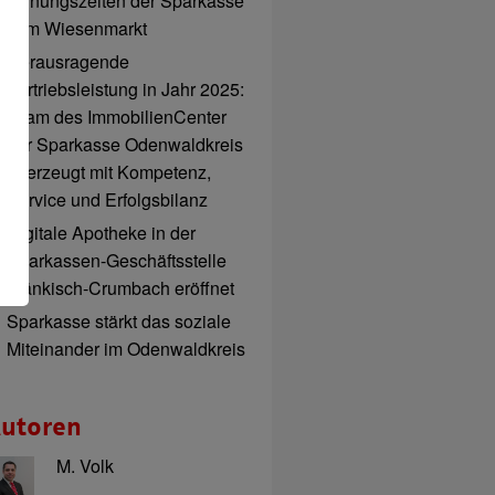
Öffnungszeiten der Sparkasse
zum Wiesenmarkt
Herausragende
Vertriebsleistung in Jahr 2025:
Team des ImmobilienCenter
der Sparkasse Odenwaldkreis
überzeugt mit Kompetenz,
Service und Erfolgsbilanz
Digitale Apotheke in der
Sparkassen-Geschäftsstelle
Fränkisch-Crumbach eröffnet
Sparkasse stärkt das soziale
Miteinander im Odenwaldkreis
utoren
M. Volk