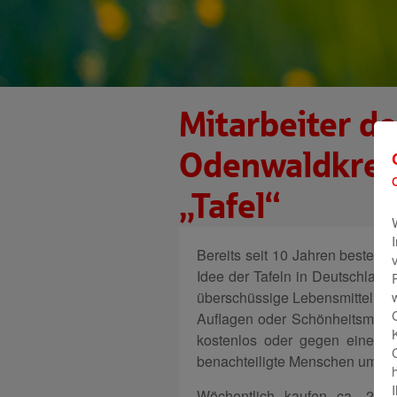
Mitarbeiter d
Odenwaldkreis
„Tafel“
Bereits seit 10 Jahren besteht 
Idee der Tafeln in Deutschland
überschüssige Lebensmittel im 
Auflagen oder Schönheitsmänge
kostenlos oder gegen einen sy
benachteiligte Menschen um ih
Wöchentlich kaufen ca. 2