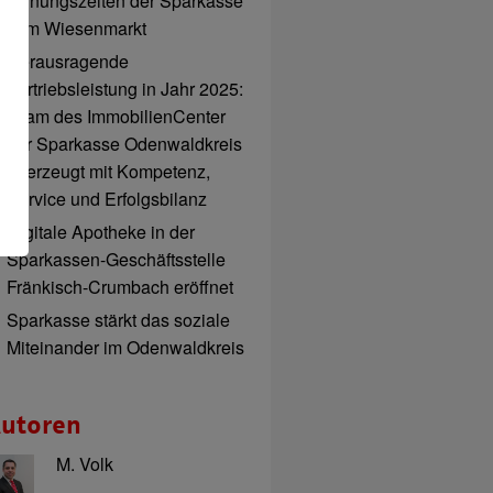
Öffnungszeiten der Sparkasse
zum Wiesenmarkt
Herausragende
Vertriebsleistung in Jahr 2025:
Team des ImmobilienCenter
der Sparkasse Odenwaldkreis
überzeugt mit Kompetenz,
Service und Erfolgsbilanz
Digitale Apotheke in der
Sparkassen-Geschäftsstelle
Fränkisch-Crumbach eröffnet
Sparkasse stärkt das soziale
Miteinander im Odenwaldkreis
utoren
M. Volk