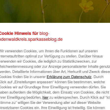
er Sparkasse
blog-
Cookie Hinweis für
K
odenwaldkreis.sparkasseblog.de
 unterstützen die
m
Wir verwenden Cookies, um Ihnen die Funktionen auf unseren
o
ive Odenwald e.V.
Internetauftritten optimal zur Verfügung zu stellen. Darüber hinaus
verwenden wir Cookies, die lediglich zu Statistikzwecken, zur
T
Reichweitenmessung oder zur Anzeige personalisierter Inhalte genutz
 Ehrenamtliche und Fachkräfte im Rahmen der „Hospiz-
A
werden. Detaillierte Informationen über Art, Herkunft und Zweck diese
erbende und schwerstkranke Menschen in den zentralen
Cookies finden Sie in unserer
Erklärung zum Datenschutz
. Durch
ig. Wie die Gründerin und Koordinatorin des Vereins –
Klick auf „Einstellungen anpassen“ können Sie bestimmen, welche
er betont, geht es vor allem um liebevolle Zuwendung
Cookies wir auf Grundlage Ihrer Einwilligung verwenden dürfen. Sie
N
e jeweiligen Betroffenen und deren familiäres Umfeld.
haben außerdem die Möglichkeit, dem Einsatz von Cookies, die nicht
 die Erhaltung der Würde des Menschen, auch und vor
Ihrer Einwilligung bedürfen,
hier
zu widersprechen. Durch Klick auf “Ic
.
stimme zu“ willigen Sie der Verwendung aller auf dieser Website
einsetzbaren Cookies ein. Ihre Einwilligung ist freiwillig. Sie können