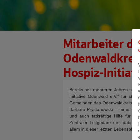
Mitarbeiter d
Odenwaldkreis
Hospiz-Initiat
Bereits seit mehreren Jahren sind
Initiative Odenwald e.V.“ für st
Gemeinden des Odenwaldkreises tät
Barbara Prystanowski – immer wied
und auch tatkräftige Hilfe für di
Zentraler Leitgedanke ist dabei
allem in dieser letzten Lebensphase