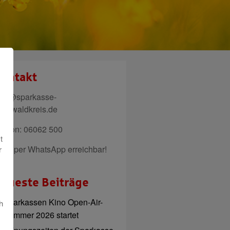
ontakt
ail@sparkasse-
denwaldkreis.de
elefon: 06062 500
t
uch per WhatsApp erreichbar!
r
eueste Beiträge
Sparkassen Kino Open-Air-
h
Sommer 2026 startet