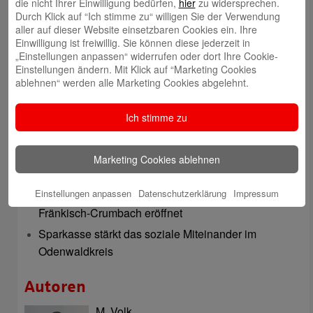
die nicht Ihrer Einwilligung bedürfen,
hier
zu widersprechen.
Durch Klick auf “Ich stimme zu“ willigen Sie der Verwendung
Telefon: 06062 500
aller auf dieser Website einsetzbaren Cookies ein. Ihre
Auch per WhatsApp erreichbar!
Einwilligung ist freiwillig. Sie können diese jederzeit in
„Einstellungen anpassen“ widerrufen oder dort Ihre Cookie-
Einstellungen ändern. Mit Klick auf “Marketing Cookies
Neueste Beiträge
ablehnen“ werden alle Marketing Cookies abgelehnt.
Sparkassen Kino Open-Air-Sommer 2026 startet
Ich stimme zu
Öffnungszeiten der Sparkasse zum Wiesenmarkt
Herausragende Vertriebsleistung in Jahr 2025: Team
des ImmobilienCenter der Sparkasse Odenwaldkreis
Marketing Cookies ablehnen
überzeugt mit Kompetenz, Service und Erfolgsbilanz
Einstellungen anpassen
Datenschutzerklärung
Impressum
Digitale Apotheke in der Sparkassen-Geschäftsstelle
Fränkisch-Crumbach eröffnet
Sparkasse stärkt das soziale Miteinander im
Odenwaldkreis
Autoren
M. Volk