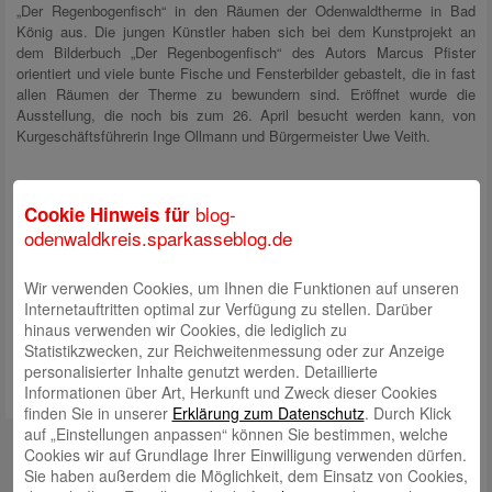
„Der Regenbogenfisch“ in den Räumen der Odenwaldtherme in Bad
König aus. Die jungen Künstler haben sich bei dem Kunstprojekt an
dem Bilderbuch „Der Regenbogenfisch“ des Autors Marcus Pfister
orientiert und viele bunte Fische und Fensterbilder gebastelt, die in fast
allen Räumen der Therme zu bewundern sind. Eröffnet wurde die
Ausstellung, die noch bis zum 26. April besucht werden kann, von
Kurgeschäftsführerin Inge Ollmann und Bürgermeister Uwe Veith.
blog-
Cookie Hinweis für
odenwaldkreis.sparkasseblog.de
Wir verwenden Cookies, um Ihnen die Funktionen auf unseren
Internetauftritten optimal zur Verfügung zu stellen. Darüber
von Gastautor: Florian Grim (Sparkassen-BeratungsCenter Bad König)
hinaus verwenden wir Cookies, die lediglich zu
Statistikzwecken, zur Reichweitenmessung oder zur Anzeige
personalisierter Inhalte genutzt werden. Detaillierte
Informationen über Art, Herkunft und Zweck dieser Cookies
finden Sie in unserer
Erklärung zum Datenschutz
. Durch Klick
auf „Einstellungen anpassen“ können Sie bestimmen, welche
Kontakt
Cookies wir auf Grundlage Ihrer Einwilligung verwenden dürfen.
Sie haben außerdem die Möglichkeit, dem Einsatz von Cookies,
mail@sparkasse-odenwaldkreis.de