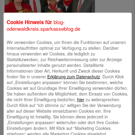
blog-
Cookie Hinweis für
odenwaldkreis.sparkasseblog.de
Wir verwenden Cookies, um Ihnen die Funktionen auf unseren
Kontakt
Internetauftritten optimal zur Verfügung zu stellen. Darüber
hinaus verwenden wir Cookies, die lediglich zu
mail@sparkasse-odenwaldkreis.de
Statistikzwecken, zur Reichweitenmessung oder zur Anzeige
personalisierter Inhalte genutzt werden. Detaillierte
Telefon: 06062 500
Informationen über Art, Herkunft und Zweck dieser Cookies
finden Sie in unserer
Erklärung zum Datenschutz
. Durch Klick
Auch per WhatsApp erreichbar!
auf „Einstellungen anpassen“ können Sie bestimmen, welche
Cookies wir auf Grundlage Ihrer Einwilligung verwenden dürfen.
Neueste Beiträge
Sie haben außerdem die Möglichkeit, dem Einsatz von Cookies,
die nicht Ihrer Einwilligung bedürfen,
hier
zu widersprechen.
Sparkassen Kino Open-Air-Sommer 2026 startet
Durch Klick auf “Ich stimme zu“ willigen Sie der Verwendung
aller auf dieser Website einsetzbaren Cookies ein. Ihre
Öffnungszeiten der Sparkasse zum Wiesenmarkt
Einwilligung ist freiwillig. Sie können diese jederzeit in
Herausragende Vertriebsleistung in Jahr 2025: Team
„Einstellungen anpassen“ widerrufen oder dort Ihre Cookie-
Einstellungen ändern. Mit Klick auf “Marketing Cookies
des ImmobilienCenter der Sparkasse Odenwaldkreis
ablehnen“ werden alle Marketing Cookies abgelehnt.