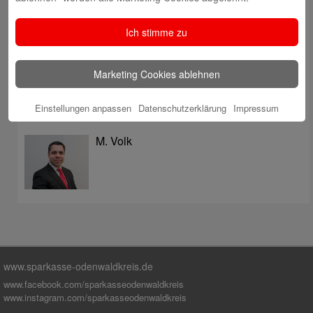
überzeugt mit Kompetenz, Service und Erfolgsbilanz
Digitale Apotheke in der Sparkassen-Geschäftsstelle
Ich stimme zu
Fränkisch-Crumbach eröffnet
Sparkasse stärkt das soziale Miteinander im
Marketing Cookies ablehnen
Odenwaldkreis
Einstellungen anpassen
Datenschutzerklärung
Impressum
Autoren
M. Volk
www.sparkasse-odenwaldkreis.de
www.facebook.com/sparkasseodenwaldkreis
www.instagram.com/sparkasseodenwaldkreis