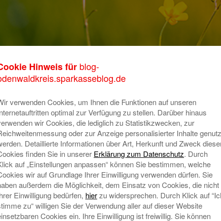
ter wird mit
blog-
Cookie Hinweis für
K
odenwaldkreis.sparkasseblog.de
ard ausgezeichnet
m
Wir verwenden Cookies, um Ihnen die Funktionen auf unseren
o
Internetauftritten optimal zur Verfügung zu stellen. Darüber hinaus
e und die Spezialisten des ImmobilienCenter der
verwenden wir Cookies, die lediglich zu Statistikzwecken, zur
T
n immer öfter von Kunden zur Vermittlung ihrer
Reichweitenmessung oder zur Anzeige personalisierter Inhalte genutz
e kompetente Beratung und ihren professionellen
A
werden. Detaillierte Informationen über Art, Herkunft und Zweck diese
Cookies finden Sie in unserer
Erklärung zum Datenschutz
. Durch
zialisten aus Erbach bereits zum 5. Mal, seit der
Klick auf „Einstellungen anpassen“ können Sie bestimmen, welche
Jahr 2010, mit dem „Immobilien-Award“ der
Cookies wir auf Grundlage Ihrer Einwilligung verwenden dürfen. Sie
N
 worden. „Diese Auszeichnung bestätigt unsere
haben außerdem die Möglichkeit, dem Einsatz von Cookies, die nicht
enstleistung, die wir für unsere Kunden erbringen“,
Ihrer Einwilligung bedürfen,
hier
zu widersprechen. Durch Klick auf “Ic
chs. „Wir begleiten jeden Kaufinteressenten auf dem
stimme zu“ willigen Sie der Verwendung aller auf dieser Website
haus. Dazu gehört neben der Vermittlung der
einsetzbaren Cookies ein. Ihre Einwilligung ist freiwillig. Sie können