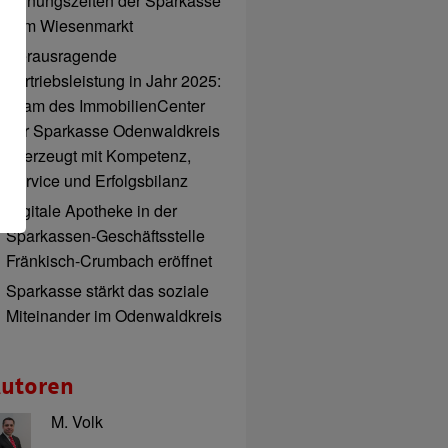
Öffnungszeiten der Sparkasse
zum Wiesenmarkt
Herausragende
Vertriebsleistung in Jahr 2025:
Team des ImmobilienCenter
der Sparkasse Odenwaldkreis
überzeugt mit Kompetenz,
Service und Erfolgsbilanz
Digitale Apotheke in der
Sparkassen-Geschäftsstelle
Fränkisch-Crumbach eröffnet
Sparkasse stärkt das soziale
Miteinander im Odenwaldkreis
utoren
M. Volk