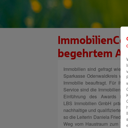
ImmobilienCen
begehrtem Aw
Immobilien sind gefragt wie ni
Sparkasse Odenwaldkreis werde
Immobilie beauftragt. Für ihr
Service sind die Immobilien-Spe
Einführung des Awards im 
LBS Immobilien GmbH prämiert
nachhaltige und qualifizierte Di
so die Leiterin Daniela Friedri
Weg vom Haustraum zum Traum