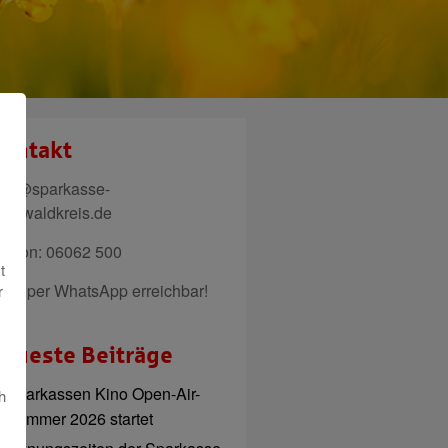
ontakt
ail@sparkasse-
denwaldkreis.de
elefon: 06062 500
t
uch per WhatsApp erreichbar!
r
eueste Beiträge
Sparkassen Kino Open-Air-
h
Sommer 2026 startet