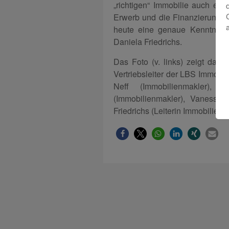
„richtigen“ Immobilie auch ei
Erwerb und die Finanzierung. A
heute eine genaue Kenntnis d
Daniela Friedrichs.
Das Foto (v. links) zeigt das
Vertriebsleiter der LBS Immobi
Neff (Immobilienmakler), 
(Immobilienmakler), Vanessa 
Friedrichs (Leiterin ImmobilienC