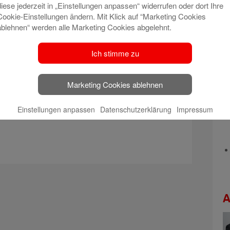
ne kompetente und seriöse Beratung rund um den
diese jederzeit in „Einstellungen anpassen“ widerrufen oder dort Ihre
Cookie-Einstellungen ändern. Mit Klick auf “Marketing Cookies
uch der Verkauf einer Immobilie erfordert gerade
ablehnen“ werden alle Marketing Cookies abgelehnt.
es Marktes und eine seriöse Beratung“, betont
Ich stimme zu
 erfolgreiche Team des ImmobilienCenter mit dem
lien GmbH, Heribert Müller-Salomon (rechts): Sven
Marketing Cookies ablehnen
Sonja Schäfer (Assistenz), Marcel Carnier
Neff und Brigitte Vas (Assistenz) und Daniela
Einstellungen anpassen
Datenschutzerklärung
Impressum
enter).
A