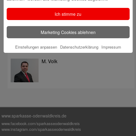
überzeugt mit Kompetenz, Service und Erfolgsbilanz
Digitale Apotheke in der Sparkassen-Geschäftsstelle
Ich stimme zu
Fränkisch-Crumbach eröffnet
Sparkasse stärkt das soziale Miteinander im
Marketing Cookies ablehnen
Odenwaldkreis
Einstellungen anpassen
Datenschutzerklärung
Impressum
Autoren
M. Volk
www.sparkasse-odenwaldkreis.de
www.facebook.com/sparkasseodenwaldkreis
www.instagram.com/sparkasseodenwaldkreis