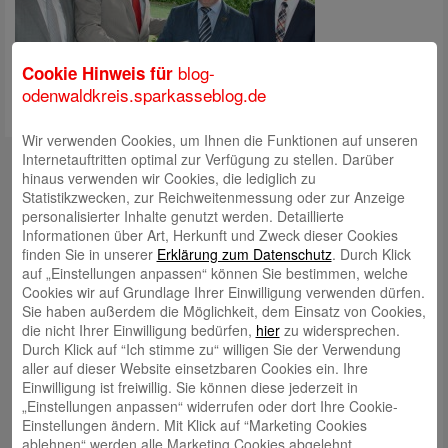
blog-
Cookie Hinweis für
odenwaldkreis.sparkasseblog.de
Wir verwenden Cookies, um Ihnen die Funktionen auf unseren
Kontakt
Internetauftritten optimal zur Verfügung zu stellen. Darüber
hinaus verwenden wir Cookies, die lediglich zu
mail@sparkasse-odenwaldkreis.de
Statistikzwecken, zur Reichweitenmessung oder zur Anzeige
personalisierter Inhalte genutzt werden. Detaillierte
Telefon: 06062 500
Informationen über Art, Herkunft und Zweck dieser Cookies
finden Sie in unserer
Erklärung zum Datenschutz
. Durch Klick
Auch per WhatsApp erreichbar!
auf „Einstellungen anpassen“ können Sie bestimmen, welche
Cookies wir auf Grundlage Ihrer Einwilligung verwenden dürfen.
Neueste Beiträge
Sie haben außerdem die Möglichkeit, dem Einsatz von Cookies,
die nicht Ihrer Einwilligung bedürfen,
hier
zu widersprechen.
Sparkassen Kino Open-Air-Sommer 2026 startet
Durch Klick auf “Ich stimme zu“ willigen Sie der Verwendung
aller auf dieser Website einsetzbaren Cookies ein. Ihre
Öffnungszeiten der Sparkasse zum Wiesenmarkt
Einwilligung ist freiwillig. Sie können diese jederzeit in
Herausragende Vertriebsleistung in Jahr 2025: Team
„Einstellungen anpassen“ widerrufen oder dort Ihre Cookie-
Einstellungen ändern. Mit Klick auf “Marketing Cookies
des ImmobilienCenter der Sparkasse Odenwaldkreis
ablehnen“ werden alle Marketing Cookies abgelehnt.