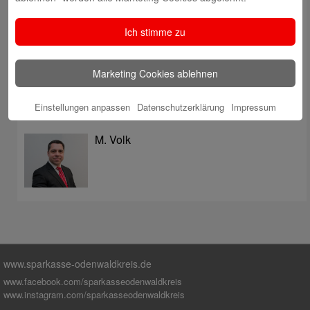
überzeugt mit Kompetenz, Service und Erfolgsbilanz
Digitale Apotheke in der Sparkassen-Geschäftsstelle
Ich stimme zu
Fränkisch-Crumbach eröffnet
Sparkasse stärkt das soziale Miteinander im
Marketing Cookies ablehnen
Odenwaldkreis
Einstellungen anpassen
Datenschutzerklärung
Impressum
Autoren
M. Volk
www.sparkasse-odenwaldkreis.de
www.facebook.com/sparkasseodenwaldkreis
www.instagram.com/sparkasseodenwaldkreis