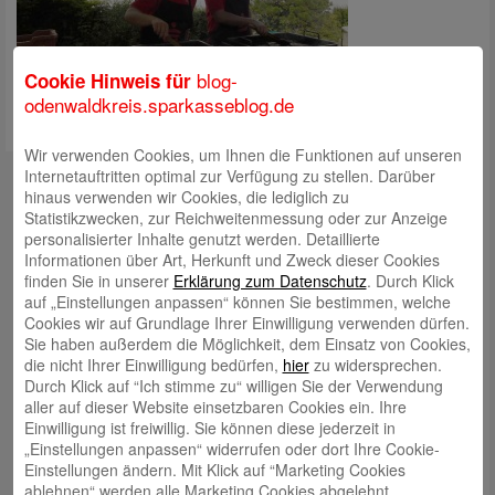
blog-
Cookie Hinweis für
odenwaldkreis.sparkasseblog.de
Wir verwenden Cookies, um Ihnen die Funktionen auf unseren
Kontakt
Internetauftritten optimal zur Verfügung zu stellen. Darüber
hinaus verwenden wir Cookies, die lediglich zu
mail@sparkasse-odenwaldkreis.de
Statistikzwecken, zur Reichweitenmessung oder zur Anzeige
personalisierter Inhalte genutzt werden. Detaillierte
Telefon: 06062 500
Informationen über Art, Herkunft und Zweck dieser Cookies
finden Sie in unserer
Erklärung zum Datenschutz
. Durch Klick
Auch per WhatsApp erreichbar!
auf „Einstellungen anpassen“ können Sie bestimmen, welche
Cookies wir auf Grundlage Ihrer Einwilligung verwenden dürfen.
Neueste Beiträge
Sie haben außerdem die Möglichkeit, dem Einsatz von Cookies,
die nicht Ihrer Einwilligung bedürfen,
hier
zu widersprechen.
Sparkassen Kino Open-Air-Sommer 2026 startet
Durch Klick auf “Ich stimme zu“ willigen Sie der Verwendung
aller auf dieser Website einsetzbaren Cookies ein. Ihre
Öffnungszeiten der Sparkasse zum Wiesenmarkt
Einwilligung ist freiwillig. Sie können diese jederzeit in
Herausragende Vertriebsleistung in Jahr 2025: Team
„Einstellungen anpassen“ widerrufen oder dort Ihre Cookie-
Einstellungen ändern. Mit Klick auf “Marketing Cookies
des ImmobilienCenter der Sparkasse Odenwaldkreis
ablehnen“ werden alle Marketing Cookies abgelehnt.