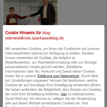
blog-
Cookie Hinweis für
odenwaldkreis.sparkasseblog.de
Wir verwenden Cookies, um Ihnen die Funktionen auf unseren
Internetauftritten optimal zur Verfügung zu stellen. Darüber
hinaus verwenden wir Cookies, die lediglich zu
Statistikzwecken, zur Reichweitenmessung oder zur Anzeige
personalisierter Inhalte genutzt werden. Detaillierte
Kontakt
Informationen über Art, Herkunft und Zweck dieser Cookies
finden Sie in unserer
Erklärung zum Datenschutz
. Durch Klick
mail@sparkasse-odenwaldkreis.de
auf „Einstellungen anpassen“ können Sie bestimmen, welche
Cookies wir auf Grundlage Ihrer Einwilligung verwenden dürfen.
Telefon: 06062 500
Sie haben außerdem die Möglichkeit, dem Einsatz von Cookies,
Auch per WhatsApp erreichbar!
die nicht Ihrer Einwilligung bedürfen,
hier
zu widersprechen.
Durch Klick auf “Ich stimme zu“ willigen Sie der Verwendung
Neueste Beiträge
aller auf dieser Website einsetzbaren Cookies ein. Ihre