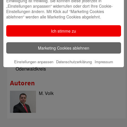
Einwilligung ist freiwillig. Sie können diese jederzeit in
„Einstellungen anpassen“ widerrufen oder dort Ihre Cookie-
Sparkassen Kino Open-Air-Sommer 2026 startet
Einstellungen ändern. Mit Klick auf “Marketing Cookies
Öffnungszeiten der Sparkasse zum Wiesenmarkt
ablehnen“ werden alle Marketing Cookies abgelehnt.
Herausragende Vertriebsleistung in Jahr 2025: Team
des ImmobilienCenter der Sparkasse Odenwaldkreis
Ich stimme zu
überzeugt mit Kompetenz, Service und Erfolgsbilanz
Digitale Apotheke in der Sparkassen-Geschäftsstelle
Marketing Cookies ablehnen
Fränkisch-Crumbach eröffnet
Sparkasse stärkt das soziale Miteinander im
Einstellungen anpassen
Datenschutzerklärung
Impressum
Odenwaldkreis
Autoren
M. Volk