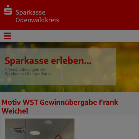
Sparkasse erleben...
Pressemitteilungen der
Sparkasse Odenwaldkreis
Motiv WST Gewinnübergabe Frank
Weichel