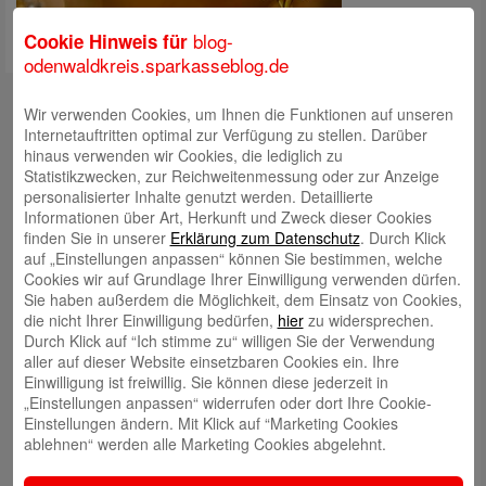
blog-
Cookie Hinweis für
odenwaldkreis.sparkasseblog.de
Kontakt
Wir verwenden Cookies, um Ihnen die Funktionen auf unseren
Internetauftritten optimal zur Verfügung zu stellen. Darüber
mail@sparkasse-odenwaldkreis.de
hinaus verwenden wir Cookies, die lediglich zu
Telefon: 06062 500
Statistikzwecken, zur Reichweitenmessung oder zur Anzeige
personalisierter Inhalte genutzt werden. Detaillierte
Auch per WhatsApp erreichbar!
Informationen über Art, Herkunft und Zweck dieser Cookies
finden Sie in unserer
Erklärung zum Datenschutz
. Durch Klick
Neueste Beiträge
auf „Einstellungen anpassen“ können Sie bestimmen, welche
Cookies wir auf Grundlage Ihrer Einwilligung verwenden dürfen.
Sparkassen Kino Open-Air-Sommer 2026 startet
Sie haben außerdem die Möglichkeit, dem Einsatz von Cookies,
die nicht Ihrer Einwilligung bedürfen,
hier
zu widersprechen.
Öffnungszeiten der Sparkasse zum Wiesenmarkt
Durch Klick auf “Ich stimme zu“ willigen Sie der Verwendung
Herausragende Vertriebsleistung in Jahr 2025: Team
aller auf dieser Website einsetzbaren Cookies ein. Ihre
Einwilligung ist freiwillig. Sie können diese jederzeit in
des ImmobilienCenter der Sparkasse Odenwaldkreis
„Einstellungen anpassen“ widerrufen oder dort Ihre Cookie-
überzeugt mit Kompetenz, Service und Erfolgsbilanz
Einstellungen ändern. Mit Klick auf “Marketing Cookies
ablehnen“ werden alle Marketing Cookies abgelehnt.
Digitale Apotheke in der Sparkassen-Geschäftsstelle
Fränkisch-Crumbach eröffnet