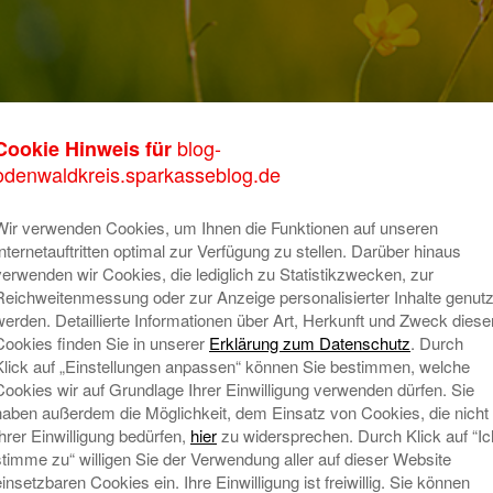
Michelstadt
blog-
Cookie Hinweis für
K
odenwaldkreis.sparkasseblog.de
m
Wir verwenden Cookies, um Ihnen die Funktionen auf unseren
o
Internetauftritten optimal zur Verfügung zu stellen. Darüber hinaus
verwenden wir Cookies, die lediglich zu Statistikzwecken, zur
T
Reichweitenmessung oder zur Anzeige personalisierter Inhalte genutz
A
werden. Detaillierte Informationen über Art, Herkunft und Zweck diese
Cookies finden Sie in unserer
Erklärung zum Datenschutz
. Durch
Klick auf „Einstellungen anpassen“ können Sie bestimmen, welche
Cookies wir auf Grundlage Ihrer Einwilligung verwenden dürfen. Sie
N
haben außerdem die Möglichkeit, dem Einsatz von Cookies, die nicht
Ihrer Einwilligung bedürfen,
hier
zu widersprechen. Durch Klick auf “Ic
stimme zu“ willigen Sie der Verwendung aller auf dieser Website
einsetzbaren Cookies ein. Ihre Einwilligung ist freiwillig. Sie können