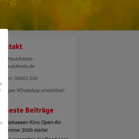
ontakt
ail@sparkasse-
denwaldkreis.de
elefon: 06062 500
t
uch per WhatsApp erreichbar!
r
eueste Beiträge
Sparkassen Kino Open-Air-
h
Sommer 2026 startet