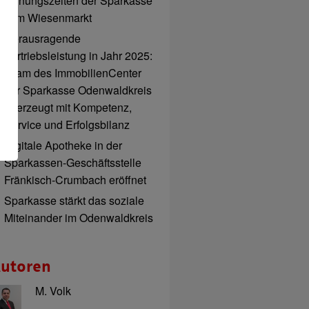
Öffnungszeiten der Sparkasse
zum Wiesenmarkt
Herausragende
Vertriebsleistung in Jahr 2025:
Team des ImmobilienCenter
der Sparkasse Odenwaldkreis
überzeugt mit Kompetenz,
Service und Erfolgsbilanz
Digitale Apotheke in der
Sparkassen-Geschäftsstelle
Fränkisch-Crumbach eröffnet
Sparkasse stärkt das soziale
Miteinander im Odenwaldkreis
utoren
M. Volk