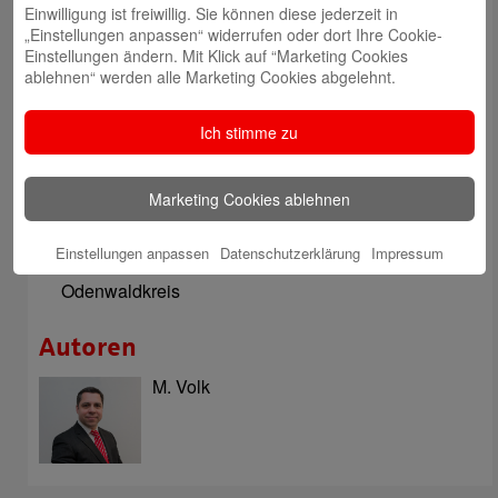
Neueste Beiträge
Einwilligung ist freiwillig. Sie können diese jederzeit in
„Einstellungen anpassen“ widerrufen oder dort Ihre Cookie-
Sparkassen Kino Open-Air-Sommer 2026 startet
Einstellungen ändern. Mit Klick auf “Marketing Cookies
ablehnen“ werden alle Marketing Cookies abgelehnt.
Öffnungszeiten der Sparkasse zum Wiesenmarkt
Herausragende Vertriebsleistung in Jahr 2025: Team
Ich stimme zu
des ImmobilienCenter der Sparkasse Odenwaldkreis
überzeugt mit Kompetenz, Service und Erfolgsbilanz
Marketing Cookies ablehnen
Digitale Apotheke in der Sparkassen-Geschäftsstelle
Fränkisch-Crumbach eröffnet
Einstellungen anpassen
Datenschutzerklärung
Impressum
Sparkasse stärkt das soziale Miteinander im
Odenwaldkreis
Autoren
M. Volk