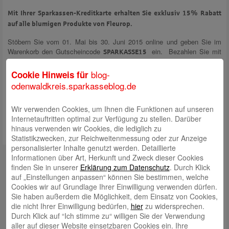
Mit Ihrer Sparkassen-Kreditkarte erhalten Sie exklusiv 15% Rabatt
auf alle blumigen Produkte von Fleurop.
Stöbern Sie vom 01. Mai bis 30. Juni 2015 online und geben Sie im
Warenkorb den Gutscheincode
ein. Bezahlen Sie mit
SPARKASSE15
Ihrer Kreditkarte und verschenken Sie Ihren ganz persönlchen Blumen-
Gruß.
blog-
Cookie Hinweis für
odenwaldkreis.sparkasseblog.de
Weitere Informationen und eine Übersicht der aktuellen Aktionsangebote
finden Sie auf unserer Webseite unter
http://s.de/lwp
.
Wir verwenden Cookies, um Ihnen die Funktionen auf unseren
Internetauftritten optimal zur Verfügung zu stellen. Darüber
hinaus verwenden wir Cookies, die lediglich zu
Statistikzwecken, zur Reichweitenmessung oder zur Anzeige
personalisierter Inhalte genutzt werden. Detaillierte
Kontakt
Informationen über Art, Herkunft und Zweck dieser Cookies
finden Sie in unserer
Erklärung zum Datenschutz
. Durch Klick
mail@sparkasse-odenwaldkreis.de
auf „Einstellungen anpassen“ können Sie bestimmen, welche
Cookies wir auf Grundlage Ihrer Einwilligung verwenden dürfen.
Telefon: 06062 500
Sie haben außerdem die Möglichkeit, dem Einsatz von Cookies,
die nicht Ihrer Einwilligung bedürfen,
hier
zu widersprechen.
Auch per WhatsApp erreichbar!
Durch Klick auf “Ich stimme zu“ willigen Sie der Verwendung
aller auf dieser Website einsetzbaren Cookies ein. Ihre