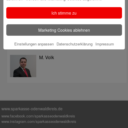
überzeugt mit Kompetenz, Service und Erfolgsbilanz
Digitale Apotheke in der Sparkassen-Geschäftsstelle
Ich stimme zu
Fränkisch-Crumbach eröffnet
Sparkasse stärkt das soziale Miteinander im
Marketing Cookies ablehnen
Odenwaldkreis
Einstellungen anpassen
Datenschutzerklärung
Impressum
Autoren
M. Volk
www.sparkasse-odenwaldkreis.de
www.facebook.com/sparkasseodenwaldkreis
www.instagram.com/sparkasseodenwaldkreis