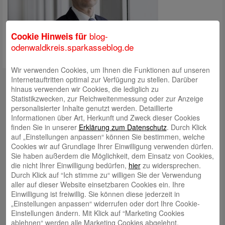
blog-
Cookie Hinweis für
odenwaldkreis.sparkasseblog.de
Wir verwenden Cookies, um Ihnen die Funktionen auf unseren
Kontakt
Internetauftritten optimal zur Verfügung zu stellen. Darüber
hinaus verwenden wir Cookies, die lediglich zu
mail@sparkasse-odenwaldkreis.de
Statistikzwecken, zur Reichweitenmessung oder zur Anzeige
personalisierter Inhalte genutzt werden. Detaillierte
Telefon: 06062 500
Informationen über Art, Herkunft und Zweck dieser Cookies
finden Sie in unserer
Erklärung zum Datenschutz
. Durch Klick
Auch per WhatsApp erreichbar!
auf „Einstellungen anpassen“ können Sie bestimmen, welche
Cookies wir auf Grundlage Ihrer Einwilligung verwenden dürfen.
Neueste Beiträge
Sie haben außerdem die Möglichkeit, dem Einsatz von Cookies,
die nicht Ihrer Einwilligung bedürfen,
hier
zu widersprechen.
Sparkassen Kino Open-Air-Sommer 2026 startet
Durch Klick auf “Ich stimme zu“ willigen Sie der Verwendung
aller auf dieser Website einsetzbaren Cookies ein. Ihre
Öffnungszeiten der Sparkasse zum Wiesenmarkt
Einwilligung ist freiwillig. Sie können diese jederzeit in
Herausragende Vertriebsleistung in Jahr 2025: Team
„Einstellungen anpassen“ widerrufen oder dort Ihre Cookie-
Einstellungen ändern. Mit Klick auf “Marketing Cookies
des ImmobilienCenter der Sparkasse Odenwaldkreis
ablehnen“ werden alle Marketing Cookies abgelehnt.