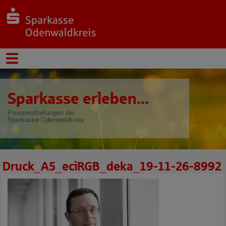
Sparkasse erleben...
Pressemitteilungen der
Sparkasse Odenwaldkreis
Druck_A5_eciRGB_deka_19-11-26-8992