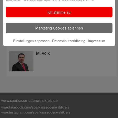
überzeugt mit Kompetenz, Service und Erfolgsbilanz
Digitale Apotheke in der Sparkassen-Geschäftsstelle
Ich stimme zu
Fränkisch-Crumbach eröffnet
Sparkasse stärkt das soziale Miteinander im
Marketing Cookies ablehnen
Odenwaldkreis
Einstellungen anpassen
Datenschutzerklärung
Impressum
Autoren
M. Volk
www.sparkasse-odenwaldkreis.de
www.facebook.com/sparkasseodenwaldkreis
www.instagram.com/sparkasseodenwaldkreis