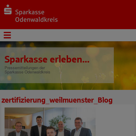
Sparkasse erleben...
Pressemitteilungen der
Sparkasse Odenwaldkreis
zertifizierung_weilmuenster_Blog