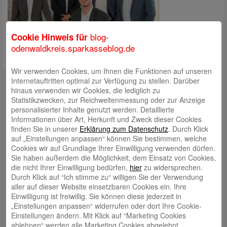
blog-
Cookie Hinweis für
odenwaldkreis.sparkasseblog.de
Wir verwenden Cookies, um Ihnen die Funktionen auf unseren
Kontakt
Internetauftritten optimal zur Verfügung zu stellen. Darüber
hinaus verwenden wir Cookies, die lediglich zu
mail@sparkasse-odenwaldkreis.de
Statistikzwecken, zur Reichweitenmessung oder zur Anzeige
personalisierter Inhalte genutzt werden. Detaillierte
Telefon: 06062 500
Informationen über Art, Herkunft und Zweck dieser Cookies
finden Sie in unserer
Erklärung zum Datenschutz
. Durch Klick
Auch per WhatsApp erreichbar!
auf „Einstellungen anpassen“ können Sie bestimmen, welche
Cookies wir auf Grundlage Ihrer Einwilligung verwenden dürfen.
Neueste Beiträge
Sie haben außerdem die Möglichkeit, dem Einsatz von Cookies,
die nicht Ihrer Einwilligung bedürfen,
hier
zu widersprechen.
Sparkassen Kino Open-Air-Sommer 2026 startet
Durch Klick auf “Ich stimme zu“ willigen Sie der Verwendung
aller auf dieser Website einsetzbaren Cookies ein. Ihre
Öffnungszeiten der Sparkasse zum Wiesenmarkt
Einwilligung ist freiwillig. Sie können diese jederzeit in
Herausragende Vertriebsleistung in Jahr 2025: Team
„Einstellungen anpassen“ widerrufen oder dort Ihre Cookie-
Einstellungen ändern. Mit Klick auf “Marketing Cookies
des ImmobilienCenter der Sparkasse Odenwaldkreis
ablehnen“ werden alle Marketing Cookies abgelehnt.